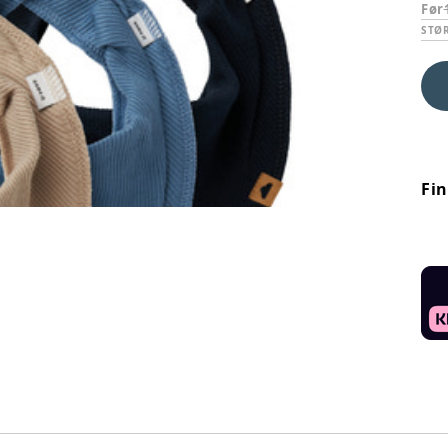
Før
STØ
Fi