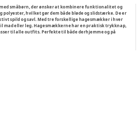
ier med småbørn, der ønsker at kombinere funktionalitet og
g polyester, hvilket gør dem både bløde og slidstærke. De er
vt spild og savl. Med tre forskellige hagesmækker i hver
 til mad eller leg. Hagesmækkerne har en praktisk trykknap,
sser til alle outfits. Perfekte til både derhjemme og på