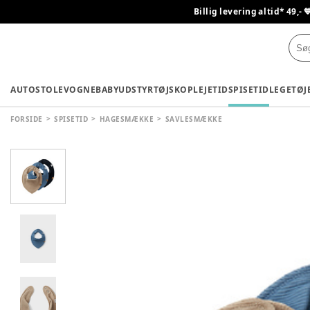
Billig levering altid* 49,- 
AUTOSTOLE
VOGNE
BABYUDSTYR
TØJ
SKO
PLEJETID
SPISETID
LEGETØJ
FORSIDE
SPISETID
HAGESMÆKKE
SAVLESMÆKKE