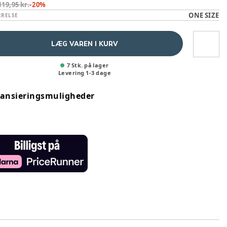
119,95 kr.
-
20
%
ONE SIZE
RRELSE
LÆG VAREN I KURV
7 Stk. på lager
Levering
1
-
3
dage
nansieringsmuligheder