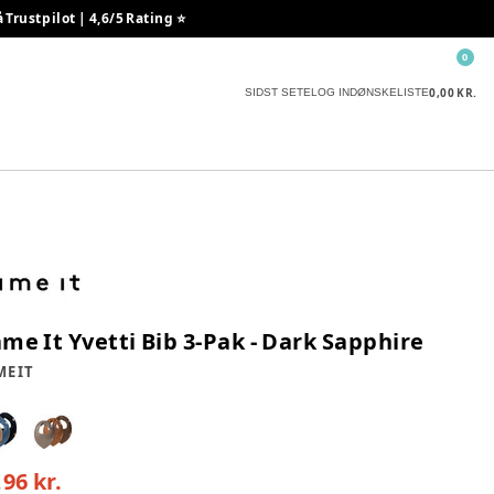
rustpilot | 4,6/5 Rating ⭐️
0
0,00 KR.
SIDST SETE
LOG IND
ØNSKELISTE
me It Yvetti Bib 3-Pak - Dark Sapphire
E IT
,96 kr.