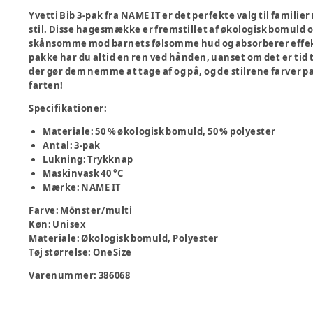
Yvetti Bib 3-pak fra NAME IT er det perfekte valg til famil
stil. Disse hagesmække er fremstillet af økologisk bomuld o
skånsomme mod barnets følsomme hud og absorberer effekti
pakke har du altid en ren ved hånden, uanset om det er tid
der gør dem nemme at tage af og på, og de stilrene farver pa
farten!
Specifikationer:
Materiale: 50 % økologisk bomuld, 50 % polyester
Antal: 3-pak
Lukning: Trykknap
Maskinvask 40 °C
Mærke: NAME IT
Farve
:
Mönster/multi
Køn
:
Unisex
Materiale
:
Økologisk bomuld, Polyester
Tøj størrelse
:
OneSize
Varenummer:
386068