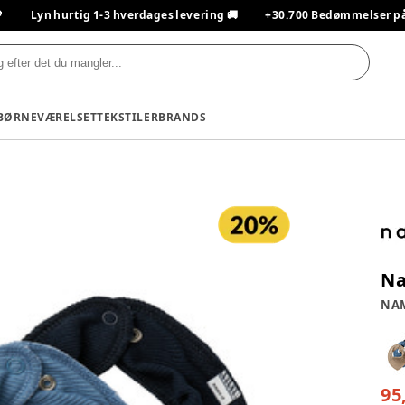

Lyn hurtig 1-3 hverdages levering 🚚
+30.700 Bedømmelser på T
BØRNEVÆRELSET
TEKSTILER
BRANDS
Na
NAM
95