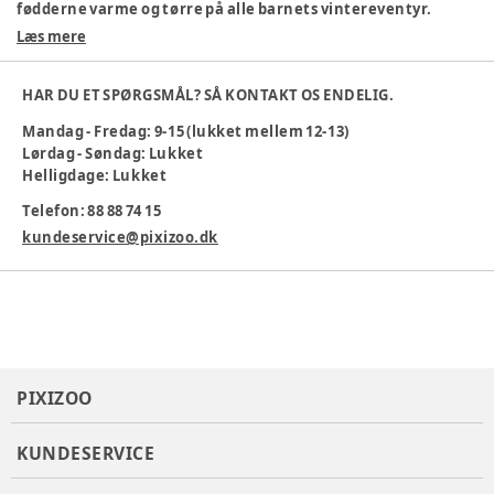
fødderne varme og tørre på alle barnets vintereventyr.
Læs mere
Farve
:
Svart
Materialesammensætning
:
LWG læder, uld
Pasform
:
HAR DU ET SPØRGSMÅL? SÅ KONTAKT OS ENDELIG.
Mandag - Fredag: 9-15 (lukket mellem 12-13)
Lørdag - Søndag: Lukket
Helligdage: Lukket
Telefon: 88 88 74 15
Varenummer:
372805
kundeservice@pixizoo.dk
PIXIZOO
KUNDESERVICE