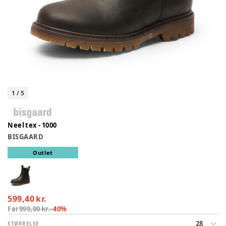
1
/
5
Neel tex - 1000
BISGAARD
Outlet
599,40 kr.
Før
999,00 kr.
-
40
%
28
STØRRELSE