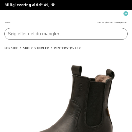
Billig levering altid* 49,- 💙
0
0,00 KR.
MENU
LOG IND
ØNSKELISTE
FORSIDE
SKO
STØVLER
VINTERSTØVLER