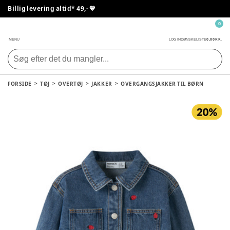
Billig levering altid* 49,- 💙
0
0,00 KR.
MENU
LOG IND
ØNSKELISTE
FORSIDE
TØJ
OVERTØJ
JAKKER
OVERGANGSJAKKER TIL BØRN