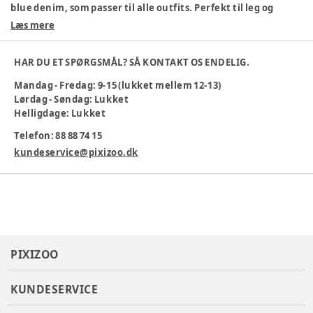
blue denim, som passer til alle outfits. Perfekt til leg og
hverdag!
Læs mere
Materiale: 100% bomuld
Blødt og slidstærkt materiale
HAR DU ET SPØRGSMÅL? SÅ KONTAKT OS ENDELIG.
Tidløst design
Mandag - Fredag: 9-15 (lukket mellem 12-13)
Nem at tage af og på
Lørdag - Søndag: Lukket
Maskinvask 40°
Helligdage: Lukket
En favorit til børns garderobe.
Telefon: 88 88 74 15
Farve
:
Denim
kundeservice@pixizoo.dk
Materiale
:
Bomuld
Tøj størrelse
:
104 cm / 4 år
Varenummer:
385184
PIXIZOO
KUNDESERVICE