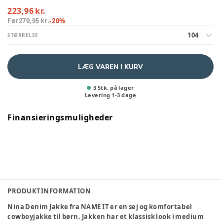
223,96 kr.
Før
279,95 kr.
-
20
%
104
STØRRELSE
LÆG VAREN I KURV
3 Stk. på lager
Levering
1
-
3
dage
Finansieringsmuligheder
PRODUKTINFORMATION
Nina Denim Jakke fra NAME IT er en sej og komfortabel
cowboyjakke til børn. Jakken har et klassisk look i medium