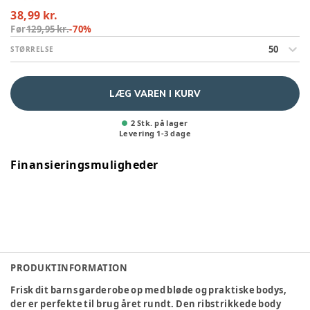
38,99 kr.
Før
129,95 kr.
-
70
%
50
STØRRELSE
LÆG VAREN I KURV
2 Stk. på lager
Levering
1
-
3
dage
Finansieringsmuligheder
PRODUKTINFORMATION
Frisk dit barns garderobe op med bløde og praktiske bodys,
der er perfekte til brug året rundt. Den ribstrikkede body