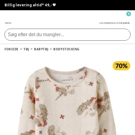
Billig levering altid* 49,- 💙
0
0,00 KR.
MENU
LOG IND
ØNSKELISTE
FORSIDE
TØJ
BABYTØJ
BODYSTOCKING