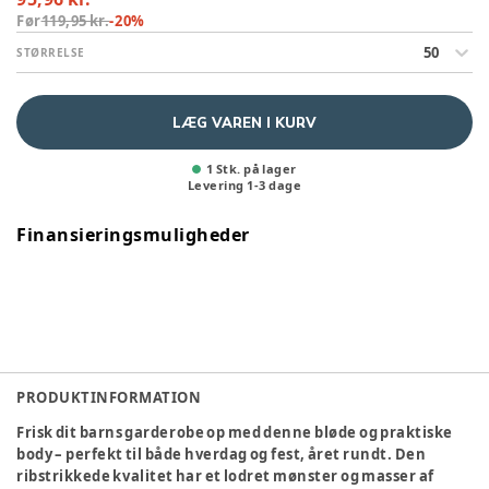
Før
119,95 kr.
-
20
%
50
STØRRELSE
LÆG VAREN I KURV
1 Stk. på lager
Levering
1
-
3
dage
Finansieringsmuligheder
PRODUKTINFORMATION
Frisk dit barns garderobe op med denne bløde og praktiske
body – perfekt til både hverdag og fest, året rundt. Den
ribstrikkede kvalitet har et lodret mønster og masser af