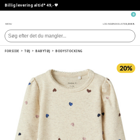
Billig levering altid* 49,- 💙
0
0,00 KR.
MENU
LOG IND
ØNSKELISTE
FORSIDE
TØJ
BABYTØJ
BODYSTOCKING