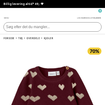
Billig levering altid* 49,- 💙
0
0,00 KR.
MENU
LOG IND
ØNSKELISTE
FORSIDE
TØJ
OVERDELE
KJOLER