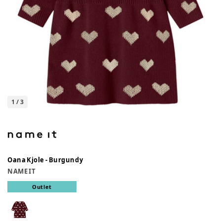
1
/
3
Oana Kjole - Burgundy
NAME IT
Outlet