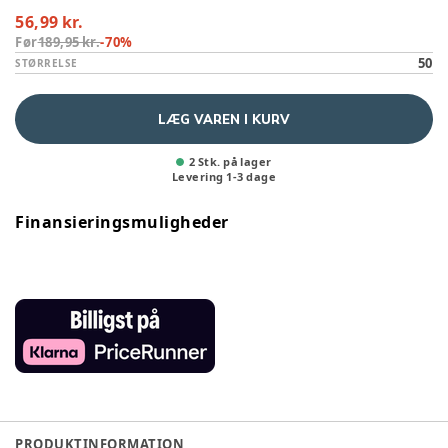
56,99 kr.
Før
189,95 kr.
-
70
%
50
STØRRELSE
LÆG VAREN I KURV
2 Stk. på lager
Levering
1
-
3
dage
Finansieringsmuligheder
PRODUKTINFORMATION