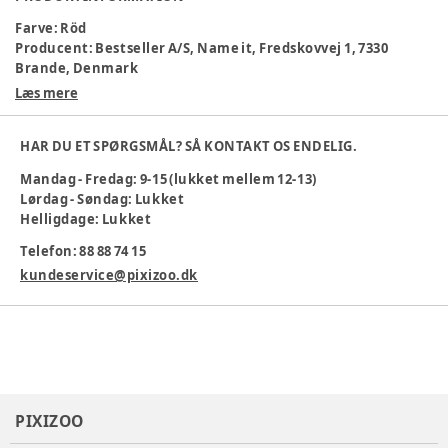
Farve
:
Röd
Producent
:
Bestseller A/S, Name it, Fredskovvej 1, 7330
Brande, Denmark
Produktionsland
:
Kina
Læs mere
Tøj størrelse
:
50 cm / 0 mdr.
Varenummer:
381455
HAR DU ET SPØRGSMÅL? SÅ KONTAKT OS ENDELIG.
Mandag - Fredag: 9-15 (lukket mellem 12-13)
Lørdag - Søndag: Lukket
Helligdage: Lukket
Telefon: 88 88 74 15
kundeservice@pixizoo.dk
PIXIZOO