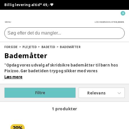
Billig levering altid* 49,- 💙
0
0,00 KR.
MENU
LOG IND
ØNSKELISTE
FORSIDE
PLEJETID
BADETID
BADEMÅTTER
Bademåtter
"Opdag vores udvalg af skridsikre bademåtter til børn hos
Pixizoo. Gør badetiden tryg og sikker med vores
kvalitetsbademåtter i sjove farver og mønstre.
Læs mere
Filtre
Relevans
1 produkter