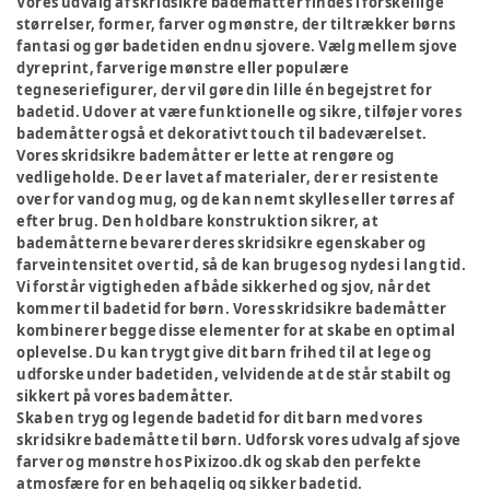
Vores udvalg af skridsikre bademåtter findes i forskellige
størrelser, former, farver og mønstre, der tiltrækker børns
fantasi og gør badetiden endnu sjovere. Vælg mellem sjove
dyreprint, farverige mønstre eller populære
tegneseriefigurer, der vil gøre din lille én begejstret for
badetid. Udover at være funktionelle og sikre, tilføjer vores
bademåtter også et dekorativt touch til badeværelset.
Vores skridsikre bademåtter er lette at rengøre og
vedligeholde. De er lavet af materialer, der er resistente
over for vand og mug, og de kan nemt skylles eller tørres af
efter brug. Den holdbare konstruktion sikrer, at
bademåtterne bevarer deres skridsikre egenskaber og
farveintensitet over tid, så de kan bruges og nydes i lang tid.
Vi forstår vigtigheden af både sikkerhed og sjov, når det
kommer til badetid for børn. Vores skridsikre bademåtter
kombinerer begge disse elementer for at skabe en optimal
oplevelse. Du kan trygt give dit barn frihed til at lege og
udforske under badetiden, velvidende at de står stabilt og
sikkert på vores bademåtter.
Skab en tryg og legende badetid for dit barn med vores
skridsikre bademåtte til børn. Udforsk vores udvalg af sjove
farver og mønstre hos Pixizoo.dk og skab den perfekte
atmosfære for en behagelig og sikker badetid.