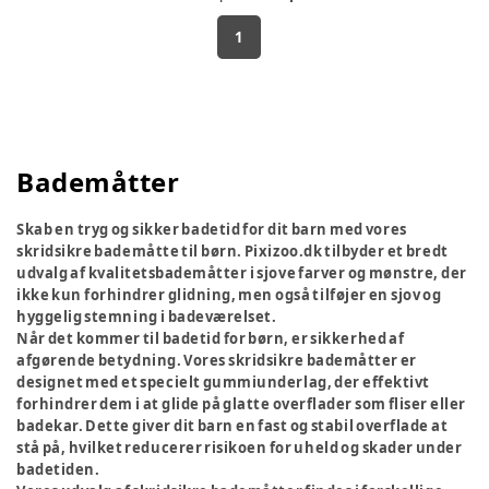
1
Bademåtter
Skab en tryg og sikker badetid for dit barn med vores
skridsikre bademåtte til børn. Pixizoo.dk tilbyder et bredt
udvalg af kvalitetsbademåtter i sjove farver og mønstre, der
ikke kun forhindrer glidning, men også tilføjer en sjov og
hyggelig stemning i badeværelset.
Når det kommer til badetid for børn, er sikkerhed af
afgørende betydning. Vores skridsikre bademåtter er
designet med et specielt gummiunderlag, der effektivt
forhindrer dem i at glide på glatte overflader som fliser eller
badekar. Dette giver dit barn en fast og stabil overflade at
stå på, hvilket reducerer risikoen for uheld og skader under
badetiden.