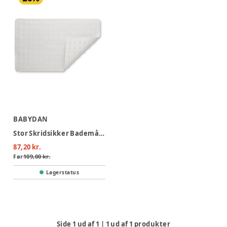
BABYDAN
Stor Skridsikker Bademåtte
87,20 kr.
Før
109,00 kr.
Lagerstatus
Side
1
ud af
1
|
1
ud af
1
produkter