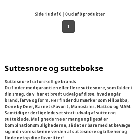
Side
1
ud af
0
|
0
ud af
0
produkter
1
Suttesnore og suttebokse
Suttesnore fra forskellige brands
Du finder med garantien eller flere suttesnore, som falder i
din smag, da vi har et bredt udvalg af disse, hvad angår
brand, farve og form. Her finder du mærker som Filibabba,
Done by Deer, Barnets Favorit, Manostiles, Nattou og MAM.
Samtidig er der ligeledes et
stort udvalg af sutter og
sutteklude.
Mulighederne er mange og ligeså er
kombinationsmulighederne, så det er bare med at bevæge
sig ind i vores skønne verden af suttesnore og tilbehør og
finde netop dine favoritter!