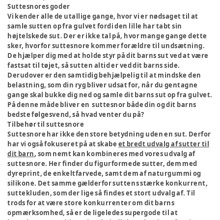
Suttesnores goder
Vi kender alle de utallige gange, hvor vi er nødsaget til at
samle sutten op fra gulvet fordi den lille har tabt sin
højtelskede sut. Der er ikke tal på, hvor mange gange dette
sker, hvorfor suttesnore kommer forældre til undsætning.
De hjælper dig med at holde styr på dit barns sut ved at være
fastsat til tøjet, så sutten altid er ved dit barns side.
Derudover er den samtidig behjælpelig til at mindske den
belastning, som din ryg bliver udsat for, når du gentagne
gange skal bukke dig ned og samle dit barns sut op fra gulvet.
På denne måde bliver en suttesnor både din og dit barns
bedste følgesvend, så hvad venter du på?
Tilbehør til suttesnore
Suttesnore har ikke den store betydning uden en sut. Derfor
har vi også fokuseret på at skabe
et bredt udvalg af sutter til
dit barn
, som nemt kan kombineres med vores udvalg af
suttesnore. Her finder du figurformede sutter, dem med
dyreprint, de enkeltfarvede, samt dem af naturgummi og
silikone. Det samme gælderfor suttens stærke konkurrent,
suttekluden, som der lige så findes et stort udvalg af. Til
trods for at være store konkurrenter om dit barns
opmærksomhed, så er de ligeledes supergode til at