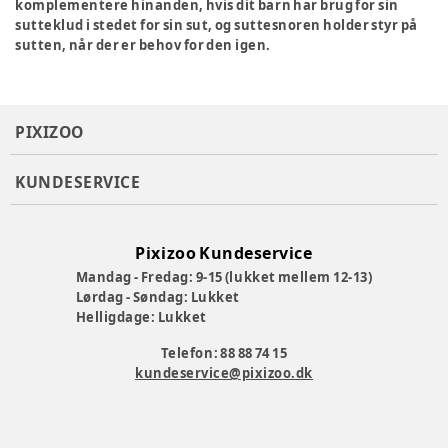
komplementere hinanden, hvis dit barn har brug for sin
sutteklud i stedet for sin sut, og suttesnoren holder styr på
sutten, når der er behov for den igen.
PIXIZOO
KUNDESERVICE
Pixizoo Kundeservice
Mandag - Fredag: 9-15 (lukket mellem 12-13)
Lørdag - Søndag: Lukket
Helligdage: Lukket
Telefon: 88 88 74 15
kundeservice@pixizoo.dk