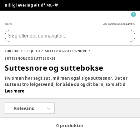
Billig levering altid* 49,- 💙
0
0,00 KR.
MENU
LOG IND
ØNSKELISTE
FORSIDE
PLEJETID
SUTTER OG SUTTESNORE
SUTTESNORE OG SUTTEBOKSE
Suttesnore og suttebokse
Hvis man har sagt sut, må man også sige suttesnor. Det er
suttens tro følgesvend, for både du og dit barn, som altid
holder sutten ved dit barn. Der findes et hav af forskellige
Læs mere
suttesnore, men ens for alle er, at de er yderst praktiske –
specielt for forældre. Når sutten skal pakkes væk, så passer
Relevans
suttebokse perfekt til dette formål.
0 produkter