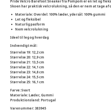
Pride Velcro Barefoot Sneaker fra Pompom er en let og fleksib
Skoen har praktisk velcrolukning, så den er nem at tage af o
Materiale: Overdel: 100% læder, ydersål: 100% gummi
Let og fleksibel
Naturlig pasform
Nem velcrolukning
Ideel til leg og hverdag
Indvendigt mål
:
Størrelse 19: 12,2 cm
Størrelse 20: 12,9 cm
Størrelse 21: 13,5 cm
Størrelse 22: 14,1 cm
Størrelse 23: 14,8 cm
Størrelse 24: 15,5 cm
Størrelse 25: 16,1 cm
Farve
:
Svart
Materiale
:
Læder, Gummi
Produktionsland
:
Portugal
Varenummer:
383945