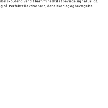
el sko, der giver dit barn frihed til at bevæge sig naturligt.
g på. Perfekt til aktive børn, der elsker leg og bevægelse.