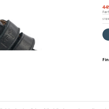
44
Før
STØ
Fi