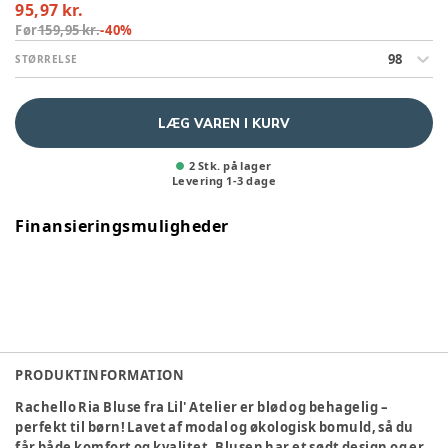
95,97 kr.
Før
159,95 kr.
-
40
%
98
STØRRELSE
LÆG VAREN I KURV
2 Stk. på lager
Levering
1
-
3
dage
Finansieringsmuligheder
PRODUKTINFORMATION
Rachello Ria Bluse fra Lil' Atelier er blød og behagelig –
perfekt til børn! Lavet af modal og økologisk bomuld, så du
får både komfort og kvalitet. Blusen har et sødt design og er