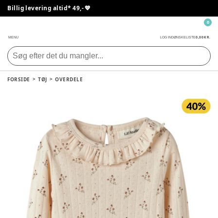
Billig levering altid* 49,- 💙
0
0,00 KR.
MENU
LOG IND
ØNSKELISTE
FORSIDE
TØJ
OVERDELE