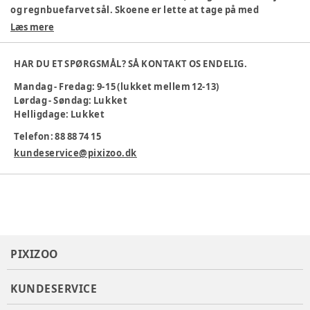
og regnbuefarvet sål. Skoene er lette at tage på med
praktisk velcro og elastiksnøre. Perfekte til leg og
Læs mere
bevægelse.
Blødt tekstilmateriale
HAR DU ET SPØRGSMÅL? SÅ KONTAKT OS ENDELIG.
Regnbuefarvet sål
Nem velcrolukning
Mandag - Fredag: 9-15 (lukket mellem 12-13)
Sjove glimmerdetaljer
Lørdag - Søndag: Lukket
Pasform: Normal
Helligdage: Lukket
Gør hverdagen ekstra magisk med Rainbow Cruisers!
Telefon: 88 88 74 15
Indvendigt mål
:
kundeservice@pixizoo.dk
Størrelse 29: 18,5 cm
Størrelse 30: 19 cm
Størrelse 31: 19,5 cm
Størrelse 32: 20 cm
Pasform
:
PIXIZOO
KUNDESERVICE