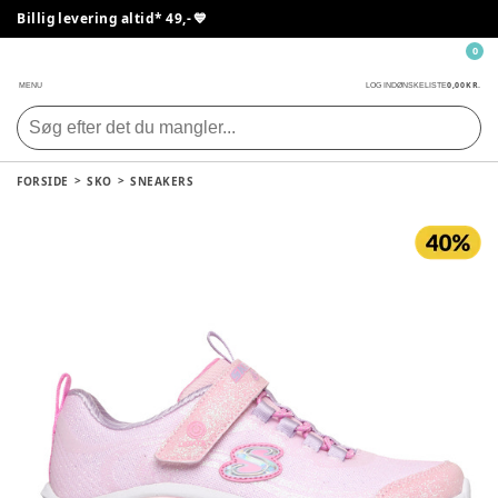
Billig levering altid* 49,- 💙
0
0,00 KR.
MENU
LOG IND
ØNSKELISTE
FORSIDE
SKO
SNEAKERS