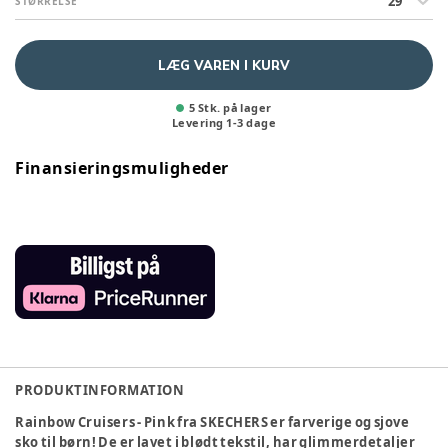
29
STØRRELSE
LÆG VAREN I KURV
5 Stk. på lager
Levering
1
-
3
dage
Finansieringsmuligheder
PRODUKTINFORMATION
Rainbow Cruisers - Pink fra SKECHERS er farverige og sjove
sko til børn! De er lavet i blødt tekstil, har glimmerdetaljer