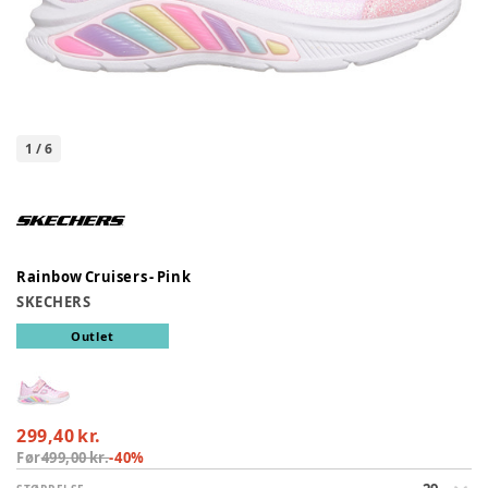
1
/
6
Rainbow Cruisers - Pink
SKECHERS
Outlet
299,40 kr.
Før
499,00 kr.
-
40
%