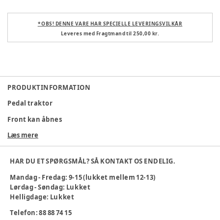
* OBS! DENNE VARE HAR SPECIELLE LEVERINGSVILKÅR
Leveres med Fragtmand til 250,00 kr.
PRODUKTINFORMATION
Pedal traktor
Front kan åbnes
Læs mere
Sæde kan rykkes tilbage alt efter barnets størrelse
Alder
:
4 år, 3 år
HAR DU ET SPØRGSMÅL? SÅ KONTAKT OS ENDELIG.
Varenummer:
358083
Mandag - Fredag: 9-15 (lukket mellem 12-13)
Lørdag - Søndag: Lukket
Helligdage: Lukket
Telefon: 88 88 74 15