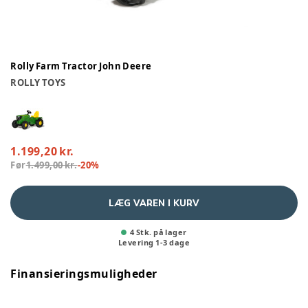
Rolly Farm Tractor John Deere
ROLLY TOYS
1.199,20 kr.
Før
1.499,00 kr.
-
20
%
LÆG VAREN I KURV
4 Stk. på lager
Levering
1
-
3
dage
Finansieringsmuligheder