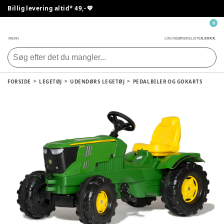
Billig levering altid* 49,- 💙
0
0,00 KR.
MENU
LOG IND
ØNSKELISTE
FORSIDE
LEGETØJ
UDENDØRS LEGETØJ
PEDALBILER OG GOKARTS