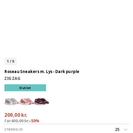
1
/
9
Roseau Sneakers m. Lys - Dark purple
ZIG ZAG
Outlet
200,00 kr.
Før
400,00 kr.
-
50
%
25
STØRRELSE