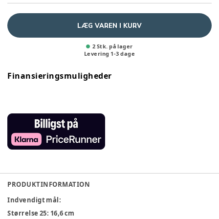
LÆG VAREN I KURV
2 Stk. på lager
Levering
1
-
3
dage
Finansieringsmuligheder
PRODUKTINFORMATION
Indvendigt mål
:
Størrelse 25: 16,6 cm