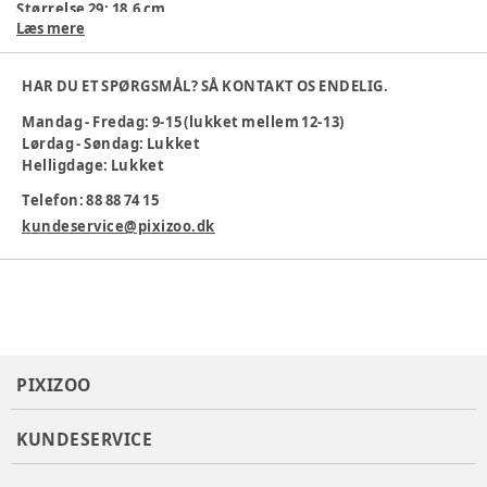
Størrelse 29: 18,6 cm
Læs mere
Størrelse 30: 19,3 cm
Pasform
:
HAR DU ET SPØRGSMÅL? SÅ KONTAKT OS ENDELIG.
Mandag - Fredag: 9-15 (lukket mellem 12-13)
Lørdag - Søndag: Lukket
Helligdage: Lukket
Telefon: 88 88 74 15
Køn
:
Pige
kundeservice@pixizoo.dk
Materialesammensætning
:
Upper: PU, Mesh / Outsole: TPR
Produktionsland
:
Kina
Varenummer:
378870
PIXIZOO
KUNDESERVICE