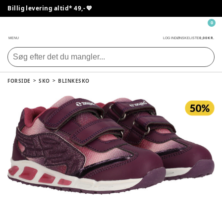
Billig levering altid* 49,- 💙
0
0,00 KR.
MENU
LOG IND
ØNSKELISTE
FORSIDE
SKO
BLINKESKO