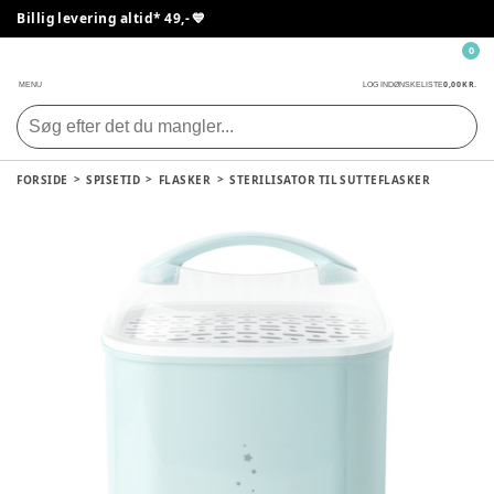
Billig levering altid* 49,- 💙
0
0,00 KR.
MENU
LOG IND
ØNSKELISTE
FORSIDE
SPISETID
FLASKER
STERILISATOR TIL SUTTEFLASKER