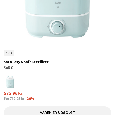
1
/
4
Saro Easy & Safe Sterilizer
SARO
575,96 kr.
Før
719,95 kr.
-
20
%
VAREN ER UDSOLGT