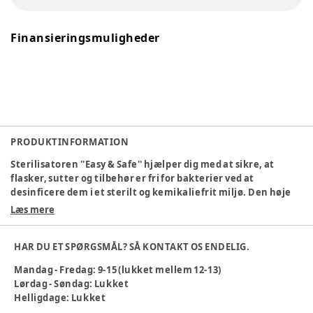
Finansieringsmuligheder
PRODUKTINFORMATION
Sterilisatoren ''Easy & Safe'' hjælper dig med at sikre, at
flasker, sutter og tilbehør er fri for bakterier ved at
desinficere dem i et sterilt og kemikaliefrit miljø. Den høje
temperatur, som dampen når, giver fuldstændig hygiejne,
Læs mere
der garanterer desinfektion. Den er designet til at kunne
bruges både til flasker og tilbehør som sutter, sutteflasker
HAR DU ET SPØRGSMÅL? SÅ KONTAKT OS ENDELIG.
og tilbehør, og kapaciteten kan tilpasses efter behov. »Easy
& Safe«-sterilisatoren er virkelig nem at bruge: Du skal bare
Mandag - Fredag: 9-15 (lukket mellem 12-13)
dreje på afbryderen og vælge steriliseringstid. Juster den
Lørdag - Søndag: Lukket
efter dine ønsker og det emne, der skal steriliseres. Desuden
Helligdage: Lukket
er den nem at rengøre og vedligeholde. En tang til at tage de