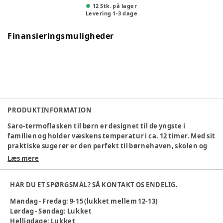
12 Stk. på lager
Levering
1
-
3
dage
Finansieringsmuligheder
PRODUKTINFORMATION
Saro-termoflasken til børn er designet til de yngste i
familien og holder væskens temperatur i ca. 12 timer. Med sit
praktiske sugerør er den perfekt til børnehaven, skolen og
til sport. Fremstillet af dobbeltvægget 304 rustfrit stål med
Læs mere
et indre vakuumkammer, der forhindrer temperaturtab.
Den høje kvalitet gør den slidstærk og praktisk talt
HAR DU ET SPØRGSMÅL? SÅ KONTAKT OS ENDELIG.
uknuselig.
Mandag - Fredag: 9-15 (lukket mellem 12-13)
Specifikationer:
Lørdag - Søndag: Lukket
Materiale: rustfrit stål
Helligdage: Lukket