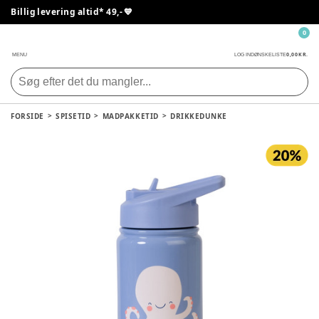
Billig levering altid* 49,- 💙
0
0,00 KR.
MENU
LOG IND
ØNSKELISTE
FORSIDE
SPISETID
MADPAKKETID
DRIKKEDUNKE