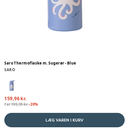
Saro Thermoflaske m. Sugerør - Blue
SARO
159,96 kr.
Før
199,95 kr.
-
20
%
LÆG VAREN I KURV