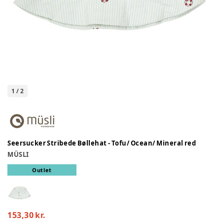
1
/
2
Seersucker Stribede Bøllehat - Tofu/ Ocean/ Mineral red
MÜSLI
Outlet
153,30 kr.