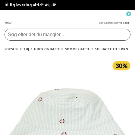
Billig levering altid* 49,- 💙
0
0,00 KR.
MENU
LOG IND
ØNSKELISTE
FORSIDE
TØJ
HUER OG HATTE
SOMMERHATTE
SOLHATTE TIL BØRN