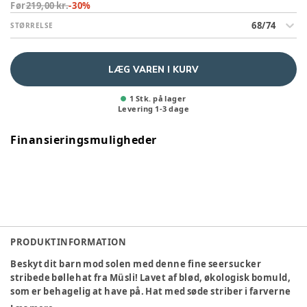
Før
219,00 kr.
-
30
%
68/74
STØRRELSE
LÆG VAREN I KURV
1 Stk. på lager
Levering
1
-
3
dage
Finansieringsmuligheder
PRODUKTINFORMATION
Beskyt dit barn mod solen med denne fine seersucker
stribede bøllehat fra Müsli! Lavet af blød, økologisk bomuld,
som er behagelig at have på. Hat med søde striber i farverne
tofu, ocean og mineral red. Perfekt til leg udenfor og giver