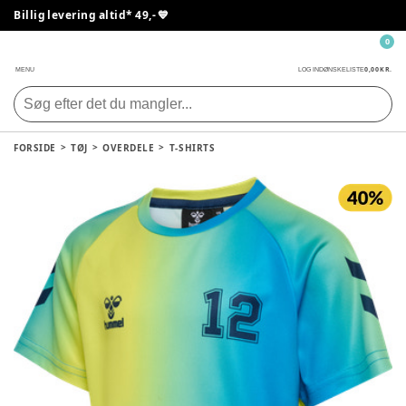
Billig levering altid* 49,- 💙
0
0,00 KR.
MENU
LOG IND
ØNSKELISTE
FORSIDE
TØJ
OVERDELE
T-SHIRTS