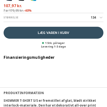
107,97 kr.
Før
179,95 kr.
-
40
%
134
STØRRELSE
LÆG VAREN I KURV
1 Stk. på lager
Levering
1
-
3
dage
Finansieringsmuligheder
PRODUKTINFORMATION
SHIMMER T-SHIRT S/S er fremstillet af glat, blødt strikket
interlock-materiale. Den har et dekorativt all-over print