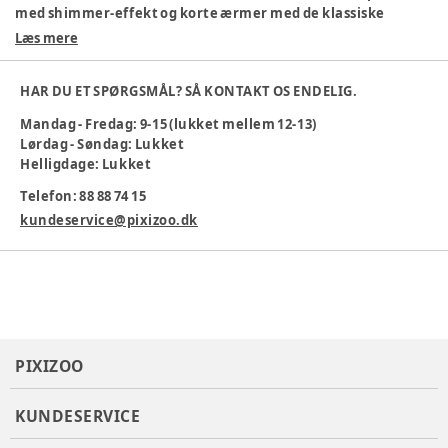
med shimmer-effekt og korte ærmer med de klassiske
hummel-vinkler på skuldrene.
Læs mere
Farve
:
Grön
Materiale
:
Polyester
HAR DU ET SPØRGSMÅL? SÅ KONTAKT OS ENDELIG.
Materialesammensætning
:
100% PL - Strik
Mandag - Fredag: 9-15 (lukket mellem 12-13)
Producent
:
hummel A/S, balticagade 20, 8000 Aarhus C,
Lørdag - Søndag: Lukket
Danmark, OnlinesupportDK@hummel.dk, www.hummel.dk
Helligdage: Lukket
Produktionsland
:
Kina
Tøj størrelse
:
134 cm / 9 år
Telefon: 88 88 74 15
Varenummer:
374199
kundeservice@pixizoo.dk
PIXIZOO
KUNDESERVICE