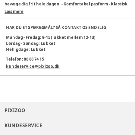
bevæge dig frit hele dagen. - Komfortabel pasform - Klassisk
design - Ideelle til sport og leg Med hummel shorts får du
Læs mere
både stil og funktion til børns hverdag.
Farve
:
Ljusrosa
HAR DU ET SPØRGSMÅL? SÅ KONTAKT OS ENDELIG.
Materiale
:
Bomuld
Mandag - Fredag: 9-15 (lukket mellem 12-13)
Producent
:
hummel A/S, balticagade 20, 8000 Aarhus C,
Lørdag - Søndag: Lukket
Danmark, OnlinesupportDK@hummel.dk, www.hummel.dk
Helligdage: Lukket
Produktionsland
:
Indien
Tøj størrelse
:
56 cm / 1 mdr.
Telefon: 88 88 74 15
Varenummer:
382832
kundeservice@pixizoo.dk
PIXIZOO
KUNDESERVICE