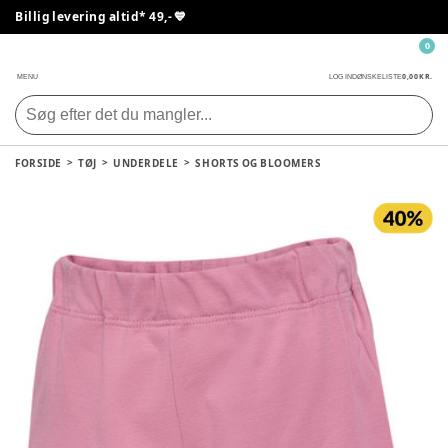
Billig levering altid* 49,- 💙
0
0,00 KR.
MENU
LOG IND
ØNSKELISTE
FORSIDE
TØJ
UNDERDELE
SHORTS OG BLOOMERS