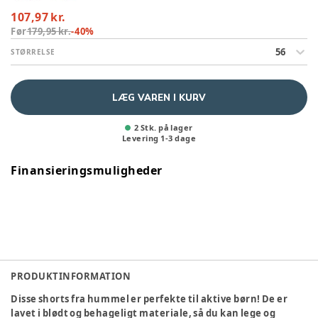
107,97 kr.
Før
179,95 kr.
-
40
%
56
STØRRELSE
LÆG VAREN I KURV
2 Stk. på lager
Levering
1
-
3
dage
Finansieringsmuligheder
PRODUKTINFORMATION
Disse shorts fra hummel er perfekte til aktive børn! De er
lavet i blødt og behageligt materiale, så du kan lege og