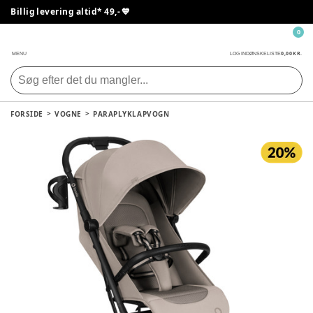
Billig levering altid* 49,- 💙
0
0,00 KR.
MENU
LOG IND
ØNSKELISTE
FORSIDE
VOGNE
PARAPLYKLAPVOGN