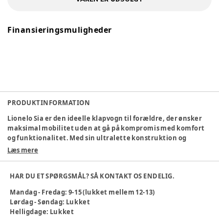
Finansieringsmuligheder
PRODUKTINFORMATION
Lionelo Sia er den ideelle klapvogn til forældre, der ønsker
maksimal mobilitet uden at gå på kompromis med komfort
og funktionalitet. Med sin ultralette konstruktion og
kompakte størrelse er den nem at tage med overalt - fra
Læs mere
hverdagsærinder i byen til rejser med bil, tog eller fly. Den
intuitive betjening med én hånd, smarte selefunktioner og
HAR DU ET SPØRGSMÅL? SÅ KONTAKT OS ENDELIG.
praktiske detaljer gør hverdagen lettere, mens det åndbare
sæde og beskyttende kaleche sikrer, at barnet altid sidder
Mandag - Fredag: 9-15 (lukket mellem 12-13)
trygt og komfortabelt. Samtidig står vognen selv, når den er
Lørdag - Søndag: Lukket
foldet sammen, og leveres med praktisk tilbehør, så du er
Helligdage: Lukket
klar til alle situationer fra start.