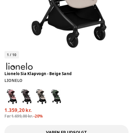
1
/
10
Lionelo Sia Klapvogn - Beige Sand
LIONELO
1.359,20 kr.
Før
1.699,00 kr.
-
20
%
VAREN ER UDSOLGT