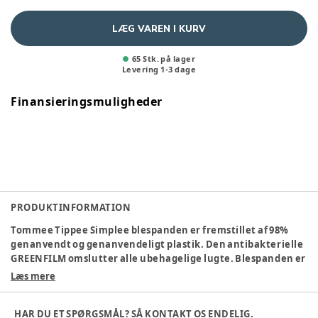
LÆG VAREN I KURV
65 Stk. på lager
Levering
1
-
3
dage
Finansieringsmuligheder
PRODUKTINFORMATION
Tommee Tippee Simplee blespanden er fremstillet af 98%
genanvendt og genanvendeligt plastik. Den antibakterielle
GREENFILM omslutter alle ubehagelige lugte. Blespanden er
meget nem at bruge - bare løft det smarte låg, skub bleen
Læs mere
igennem og luk låget igen. Denne blespand kan rumme op til
18 bleer alt efter størrelsen på bleen, på én gang, hvilket
HAR DU ET SPØRGSMÅL? SÅ KONTAKT OS ENDELIG.
betyder færre ture til den udvendige skraldespand.