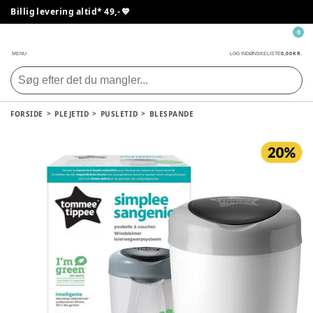
Billig levering altid* 49,- 💙
0
0,00 KR.
MENU
LOG IND
ØNSKELISTE
FORSIDE
PLEJETID
PUSLETID
BLESPANDE