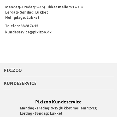
Blespanden leveres med en indbygget refill.
Mandag - Fredag: 9-15 (lukket mellem 12-13)
Lørdag - Søndag: Lukket
Varenummer:
342875
Helligdage: Lukket
Telefon: 88 88 74 15
kundeservice@pixizoo.dk
PIXIZOO
KUNDESERVICE
Pixizoo Kundeservice
Mandag - Fredag: 9-15 (lukket mellem 12-13)
Lørdag - Søndag: Lukket