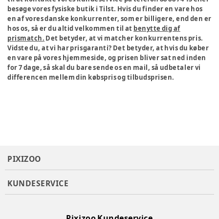
besøge vores fysiske butik i Tilst. Hvis du finder en vare hos
en af vores danske konkurrenter, som er billigere, end den er
hos os, så er du altid velkommen til at
benytte dig af
prismatch.
Det betyder, at vi matcher konkurrentens pris.
Vidste du, at vi har prisgaranti? Det betyder, at hvis du køber
en vare på vores hjemmeside, og prisen bliver sat ned inden
for 7 dage, så skal du bare sende os en mail, så udbetaler vi
differencen mellem din købspris og tilbudsprisen.
PIXIZOO
KUNDESERVICE
Pixizoo Kundeservice