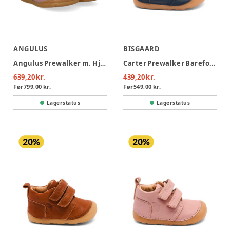
ANGULUS
BISGAARD
Angulus Prewalker m. Hjerter - Faded Rose
Carter Prewalker Barefoot - Navy
639,20 kr.
439,20 kr.
Før
799,00 kr.
Før
549,00 kr.
Lagerstatus
Lagerstatus