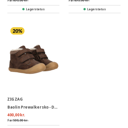
Før
699,00 kr.
Før
699,00 kr.
Lagerstatus
Lagerstatus
ZIG ZAG
Baolin Prewalker sko - Deep taupe
400,00 kr.
Før
500,00 kr.