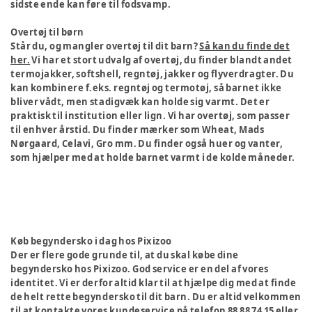
sidste ende kan føre til fodsvamp.
Overtøj til børn
Står du, og mangler overtøj til dit barn?
Så kan du finde det
her.
Vi har et stort udvalg af overtøj, du finder blandt andet
termojakker, softshell, regntøj, jakker og flyverdragter. Du
kan kombinere f.eks. regntøj og termotøj, så barnet ikke
bliver vådt, men stadigvæk kan holde sig varmt. Det er
praktisk til institution eller lign. Vi har overtøj, som passer
til enhver årstid. Du finder mærker som Wheat, Mads
Nørgaard, Celavi, Gro mm. Du finder også huer og vanter,
som hjælper med at holde barnet varmt i de kolde måneder.
Køb begyndersko i dag hos Pixizoo
Der er flere gode grunde til, at du skal købe dine
begyndersko hos Pixizoo. God service er en del af vores
identitet. Vi er derfor altid klar til at hjælpe dig med at finde
de helt rette begyndersko til dit barn. Du er altid velkommen
til at kontakte vores kundeservice på telefon 88 88 74 15 eller