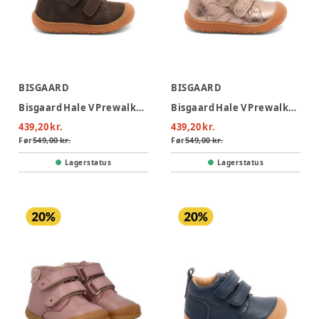
BISGAARD
BISGAARD
Bisgaard Hale V Prewalker - Dark Brown
Bisgaard Hale V Prewalker - Rose Gold
439,20 kr.
439,20 kr.
Før
549,00 kr.
Før
549,00 kr.
Lagerstatus
Lagerstatus