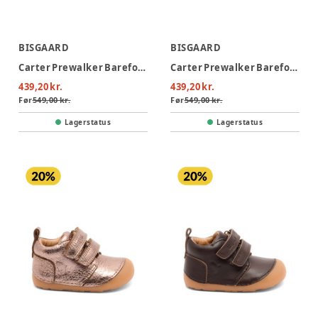
BISGAARD
BISGAARD
Carter Prewalker Barefoot - Cognac
Carter Prewalker Barefoot - Rose
439,20 kr.
439,20 kr.
Før
549,00 kr.
Før
549,00 kr.
Lagerstatus
Lagerstatus