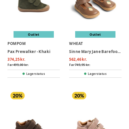
Outlet
Outlet
POMPOM
WHEAT
Pax Prewalker - Khaki
Sinne Mary Jane Barefoot Prewalker - Natural
374,25 kr.
562,46 kr.
Før
499,00 kr.
Før
749,95 kr.
Lagerstatus
Lagerstatus