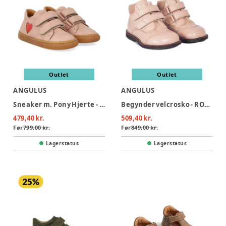
Outlet
Outlet
ANGULUS
ANGULUS
Sneaker m. Pony Hjerte - Rosebud/Coral Pony
Begynder velcrosko - ROSEBUD
479,40 kr.
509,40 kr.
Før
799,00 kr.
Før
849,00 kr.
Lagerstatus
Lagerstatus