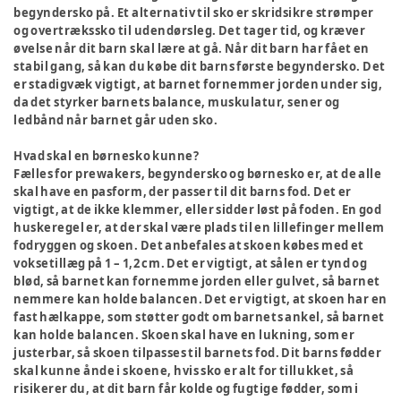
begyndersko på. Et alternativ til sko er skridsikre strømper
og overtrækssko til udendørsleg. Det tager tid, og kræver
øvelse når dit barn skal lære at gå. Når dit barn har fået en
stabil gang, så kan du købe dit barns første begyndersko. Det
er stadigvæk vigtigt, at barnet fornemmer jorden under sig,
da det styrker barnets balance, muskulatur, sener og
ledbånd når barnet går uden sko.
Hvad skal en børnesko kunne?
Fælles for prewakers, begyndersko og børnesko er, at de alle
skal have en pasform, der passer til dit barns fod. Det er
vigtigt, at de ikke klemmer, eller sidder løst på foden. En god
huskeregel er, at der skal være plads til en lillefinger mellem
fodryggen og skoen. Det anbefales at skoen købes med et
voksetillæg på 1 – 1,2 cm. Det er vigtigt, at sålen er tynd og
blød, så barnet kan fornemme jorden eller gulvet, så barnet
nemmere kan holde balancen. Det er vigtigt, at skoen har en
fast hælkappe, som støtter godt om barnets ankel, så barnet
kan holde balancen. Skoen skal have en lukning, som er
justerbar, så skoen tilpasses til barnets fod. Dit barns fødder
skal kunne ånde i skoene, hvis sko er alt for tillukket, så
risikerer du, at dit barn får kolde og fugtige fødder, som i