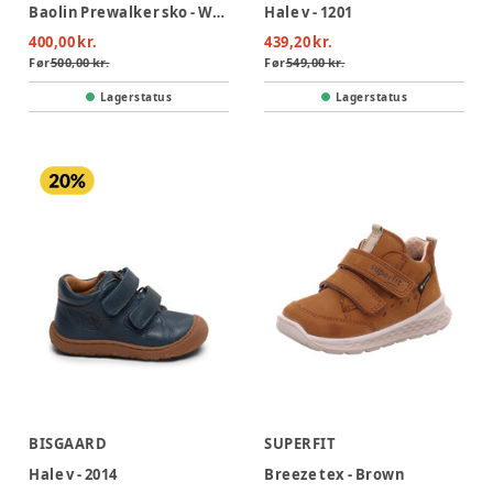
Baolin Prewalker sko - Woodrose
Hale v - 1201
400,00 kr.
439,20 kr.
Før
500,00 kr.
Før
549,00 kr.
Lagerstatus
Lagerstatus
BISGAARD
SUPERFIT
Hale v - 2014
Breeze tex - Brown