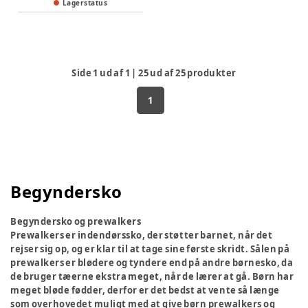
Lagerstatus
Side
1
ud af
1
|
25
ud af
25
produkter
1
Begyndersko
Begyndersko og prewalkers
Prewalkers er indendørssko, der støtter barnet, når det
rejser sig op, og er klar til at tage sine første skridt. Sålen på
prewalkers er blødere og tyndere end på andre børnesko, da
de bruger tæerne ekstra meget, når de lærer at gå. Børn har
meget bløde fødder, derfor er det bedst at vente så længe
som overhovedet muligt med at give børn prewalkers og