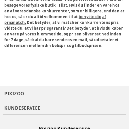
besøge vores fysiske butik i Tilst. Hvis du finder en vare hos
en af vores danske konkurrenter, som er billigere, end den er
hos os, så er du altid velkommen til at
benytte dig af
prismatch.
Det betyder, at vi matcher konkurrentens pris.
Vidste du, at vi har prisgaranti? Det betyder, at hvis du køber
en vare på vores hjemmeside, og prisen bliver sat ned inden
for 7 dage, så skal du bare sende os en mail, så udbetaler vi
differencen mellem din købspris og tilbudsprisen.
PIXIZOO
KUNDESERVICE
Pixizoo Kundeservice