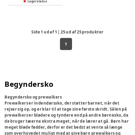
Lagerstatus
Side
1
ud af
1
|
25
ud af
25
produkter
1
Begyndersko
Begyndersko og prewalkers
Prewalkers er indendørssko, der støtter barnet, når det
rejser sig op, og er klar til at tage sine første skridt. Sålen på
prewalkers er blødere og tyndere end på andre børnesko, da
de bruger tæerne ekstra meget, når de lærer at gå. Børn har
meget bløde fødder, derfor er det bedst at vente så længe
som overhovedet muligt med at give børn prewalkers og