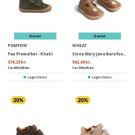
Outlet
Outlet
POMPOM
WHEAT
Pax Prewalker - Khaki
Sinne Mary Jane Barefoot Prewalker - Natural
374,25 kr.
562,46 kr.
Før
499,00 kr.
Før
749,95 kr.
Lagerstatus
Lagerstatus