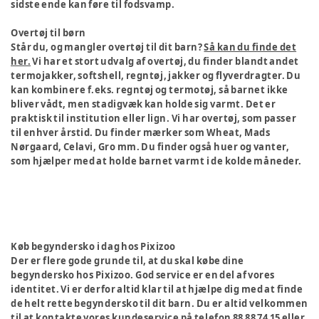
sidste ende kan føre til fodsvamp.
Overtøj til børn
Står du, og mangler overtøj til dit barn?
Så kan du finde det
her.
Vi har et stort udvalg af overtøj, du finder blandt andet
termojakker, softshell, regntøj, jakker og flyverdragter. Du
kan kombinere f.eks. regntøj og termotøj, så barnet ikke
bliver vådt, men stadigvæk kan holde sig varmt. Det er
praktisk til institution eller lign. Vi har overtøj, som passer
til enhver årstid. Du finder mærker som Wheat, Mads
Nørgaard, Celavi, Gro mm. Du finder også huer og vanter,
som hjælper med at holde barnet varmt i de kolde måneder.
Køb begyndersko i dag hos Pixizoo
Der er flere gode grunde til, at du skal købe dine
begyndersko hos Pixizoo. God service er en del af vores
identitet. Vi er derfor altid klar til at hjælpe dig med at finde
de helt rette begyndersko til dit barn. Du er altid velkommen
til at kontakte vores kundeservice på telefon 88 88 74 15 eller