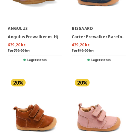
ANGULUS
BISGAARD
Angulus Prewalker m. Hjerter - Faded Rose
Carter Prewalker Barefoot - Navy
639,20 kr.
439,20 kr.
Før
799,00 kr.
Før
549,00 kr.
Lagerstatus
Lagerstatus