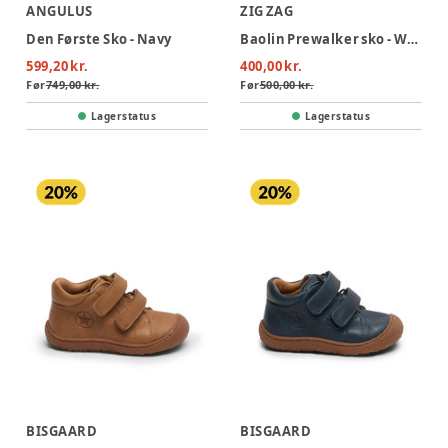
ANGULUS
ZIG ZAG
Den Første Sko - Navy
Baolin Prewalker sko - Woodrose
599,20 kr.
400,00 kr.
Før
749,00 kr.
Før
500,00 kr.
Lagerstatus
Lagerstatus
BISGAARD
BISGAARD