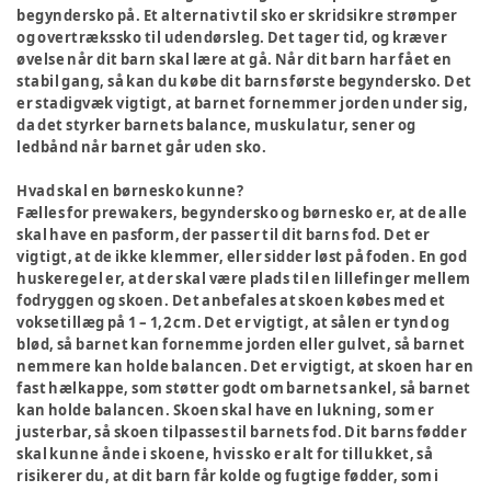
begyndersko på. Et alternativ til sko er skridsikre strømper
og overtrækssko til udendørsleg. Det tager tid, og kræver
øvelse når dit barn skal lære at gå. Når dit barn har fået en
stabil gang, så kan du købe dit barns første begyndersko. Det
er stadigvæk vigtigt, at barnet fornemmer jorden under sig,
da det styrker barnets balance, muskulatur, sener og
ledbånd når barnet går uden sko.
Hvad skal en børnesko kunne?
Fælles for prewakers, begyndersko og børnesko er, at de alle
skal have en pasform, der passer til dit barns fod. Det er
vigtigt, at de ikke klemmer, eller sidder løst på foden. En god
huskeregel er, at der skal være plads til en lillefinger mellem
fodryggen og skoen. Det anbefales at skoen købes med et
voksetillæg på 1 – 1,2 cm. Det er vigtigt, at sålen er tynd og
blød, så barnet kan fornemme jorden eller gulvet, så barnet
nemmere kan holde balancen. Det er vigtigt, at skoen har en
fast hælkappe, som støtter godt om barnets ankel, så barnet
kan holde balancen. Skoen skal have en lukning, som er
justerbar, så skoen tilpasses til barnets fod. Dit barns fødder
skal kunne ånde i skoene, hvis sko er alt for tillukket, så
risikerer du, at dit barn får kolde og fugtige fødder, som i