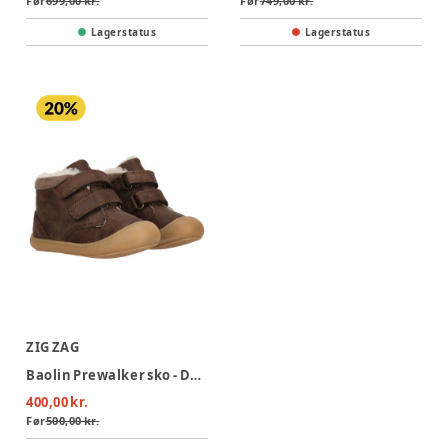
Før
699,00 kr.
Før
749,00 kr.
Lagerstatus
Lagerstatus
ZIG ZAG
Baolin Prewalker sko - Deep taupe
400,00 kr.
Før
500,00 kr.