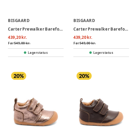
BISGAARD
BISGAARD
Carter Prewalker Barefoot - Cognac
Carter Prewalker Barefoot - Rose
439,20 kr.
439,20 kr.
Før
549,00 kr.
Før
549,00 kr.
Lagerstatus
Lagerstatus