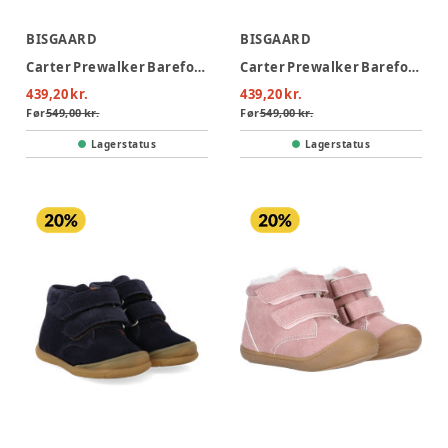
BISGAARD
BISGAARD
Carter Prewalker Barefoot - 5108
Carter Prewalker Barefoot - Dark Brown
439,20 kr.
439,20 kr.
Før
549,00 kr.
Før
549,00 kr.
Lagerstatus
Lagerstatus