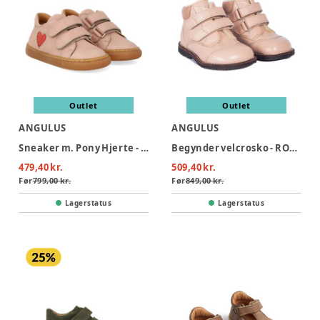
Outlet
Outlet
ANGULUS
ANGULUS
Sneaker m. Pony Hjerte - Rosebud/Coral Pony
Begynder velcrosko - ROSEBUD
479,40 kr.
509,40 kr.
Før
799,00 kr.
Før
849,00 kr.
Lagerstatus
Lagerstatus