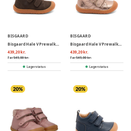
BISGAARD
BISGAARD
Bisgaard Hale V Prewalker - Dark Brown
Bisgaard Hale V Prewalker - Rose Gold
439,20 kr.
439,20 kr.
Før
549,00 kr.
Før
549,00 kr.
Lagerstatus
Lagerstatus