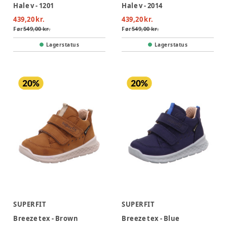
Hale v - 1201
Hale v - 2014
439,20 kr.
439,20 kr.
Før
549,00 kr.
Før
549,00 kr.
Lagerstatus
Lagerstatus
SUPERFIT
SUPERFIT
Breeze tex - Brown
Breeze tex - Blue