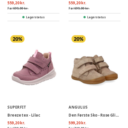
559,20 kr.
559,20 kr.
Før
699,00 kr.
Før
699,00 kr.
Lagerstatus
Lagerstatus
SUPERFIT
ANGULUS
Breeze tex - Lilac
Den Første Sko - Rose Glitter Suede
559,20 kr.
599,20 kr.