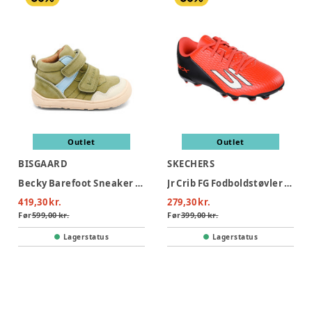
Outlet
Outlet
BISGAARD
SKECHERS
Becky Barefoot Sneaker - Sage
Jr Crib FG Fodboldstøvler - Red
419,30 kr.
279,30 kr.
Før
599,00 kr.
Før
399,00 kr.
Lagerstatus
Lagerstatus