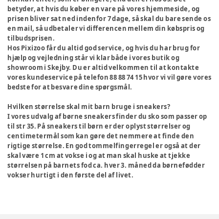
betyder, at hvis du køber en vare på vores hjemmeside, og
prisen bliver sat ned indenfor 7 dage, så skal du bare sende os
en mail, så udbetaler vi differencen mellem din købspris og
tilbudsprisen.
Hos Pixizoo får du altid god service, og hvis du har brug for
hjælp og vejledning står vi klar både i vores butik og
showroom i Skejby. Du er altid velkommen til at kontakte
vores kundeservice på telefon 88 88 74 15 hvor vi vil gøre vores
bedste for at besvare dine spørgsmål.
Hvilken størrelse skal mit barn bruge i sneakers?
I vores udvalg af børne sneakers finder du sko som passer op
til str 35. På sneakers til børn er der oplyst størrelser og
centimetermål som kan gøre det nemmere at finde den
rigtige størrelse. En god tommelfingerregel er også at der
skal være 1 cm at vokse i og at man skal huske at tjekke
størrelsen på barnets fod ca. hver 3. måned da børnefødder
vokser hurtigt i den første del af livet.