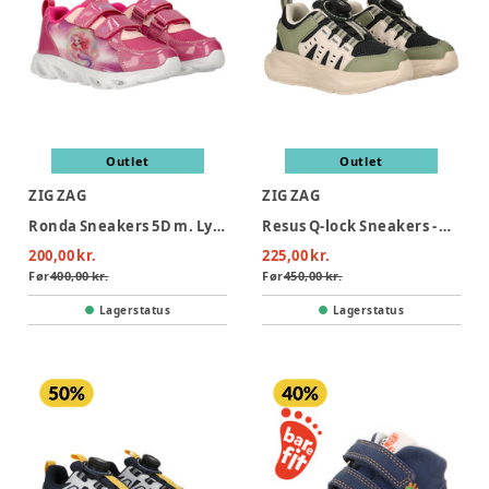
Outlet
Outlet
ZIG ZAG
ZIG ZAG
Ronda Sneakers 5D m. Lys - Pink Peacock
Resus Q-lock Sneakers - Green Gables
200,00 kr.
225,00 kr.
Før
400,00 kr.
Før
450,00 kr.
Lagerstatus
Lagerstatus