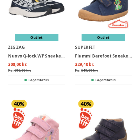
Outlet
Outlet
ZIG ZAG
SUPERFIT
Nuovo Q-lock WP Sneakers - Navy
Flummi Barefoot Sneaker - Blå
300,00 kr.
329,40 kr.
Før
600,00 kr.
Før
549,00 kr.
Lagerstatus
Lagerstatus