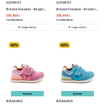
SUPERFIT
SUPERFIT
Breeze Sneaker - Beige/Gul
Breeze Sneaker - Brown/Yellow
359,40 kr.
359,40 kr.
Før
599,00 kr.
Før
599,00 kr.
Lagerstatus
Lagerstatus
Outlet
Outlet
BISGAARD
BISGAARD