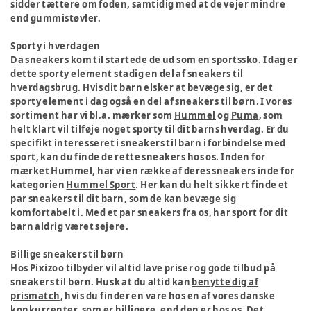
sidder tættere om foden, samtidig med at de vejer mindre
end gummistøvler.
Sporty i hverdagen
Da sneakers kom til startede de ud som en sportssko. I dag er
dette sporty element stadig en del af sneakers til
hverdagsbrug. Hvis dit barn elsker at bevæge sig, er det
sporty element i dag også en del af sneakers til børn. I vores
sortiment har vi bl.a. mærker som
Hummel
og
Puma
, som
helt klart vil tilføje noget sporty til dit barns hverdag. Er du
specifikt interesseret i sneakers til barn i forbindelse med
sport, kan du finde de rette sneakers hos os. Inden for
mærket Hummel, har vi en række af deres sneakers inde for
kategorien
Hummel Sport
. Her kan du helt sikkert finde et
par sneakers til dit barn, som de kan bevæge sig
komfortabelt i. Med et par sneakers fra os, har sport for dit
barn aldrig været sejere.
Billige sneakers til børn
Hos Pixizoo tilbyder vil altid lave priser og gode tilbud på
sneakers til børn. Husk at du altid kan
benytte dig af
prismatch
, hvis du finder en vare hos en af vores danske
konkurrenter, som er billigere, end den er hos os. Det