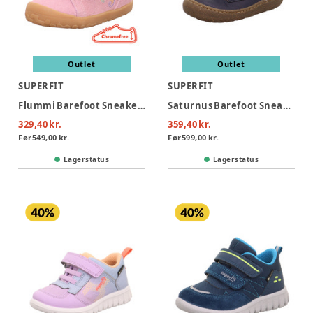
Outlet
Outlet
SUPERFIT
SUPERFIT
Flummi Barefoot Sneaker - Pink
Saturnus Barefoot Sneaker - Blå
329,40 kr.
359,40 kr.
Før
549,00 kr.
Før
599,00 kr.
Lagerstatus
Lagerstatus