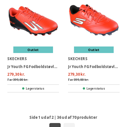
Outlet
Outlet
SKECHERS
SKECHERS
Jr Youth FG Fodboldstøvler - RDBK
Jr Youth FG Fodboldstøvler - Red
279,30 kr.
279,30 kr.
Før
399,00 kr.
Før
399,00 kr.
Lagerstatus
Lagerstatus
Side
1
ud af
2
|
36
ud af
70
produkter