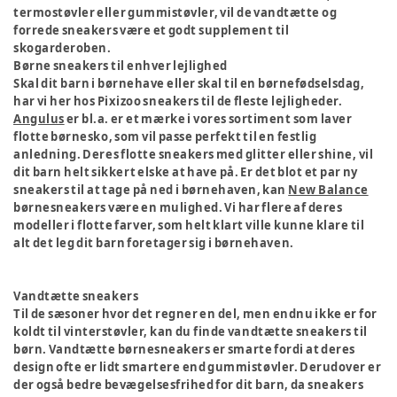
termostøvler eller gummistøvler, vil de vandtætte og
forrede sneakers være et godt supplement til
skogarderoben.
Børne sneakers til enhver lejlighed
Skal dit barn i børnehave eller skal til en børnefødselsdag,
har vi her hos Pixizoo sneakers til de fleste lejligheder.
Angulus
er bl.a. er et mærke i vores sortiment som laver
flotte børnesko, som vil passe perfekt til en festlig
anledning. Deres flotte sneakers med glitter eller shine, vil
dit barn helt sikkert elske at have på. Er det blot et par ny
sneakers til at tage på ned i børnehaven, kan
New Balance
børnesneakers være en mulighed. Vi har flere af deres
modeller i flotte farver, som helt klart ville kunne klare til
alt det leg dit barn foretager sig i børnehaven.
Vandtætte sneakers
Til de sæsoner hvor det regner en del, men endnu ikke er for
koldt til vinterstøvler, kan du finde vandtætte sneakers til
børn. Vandtætte børnesneakers er smarte fordi at deres
design ofte er lidt smartere end gummistøvler. Derudover er
der også bedre bevægelsesfrihed for dit barn, da sneakers