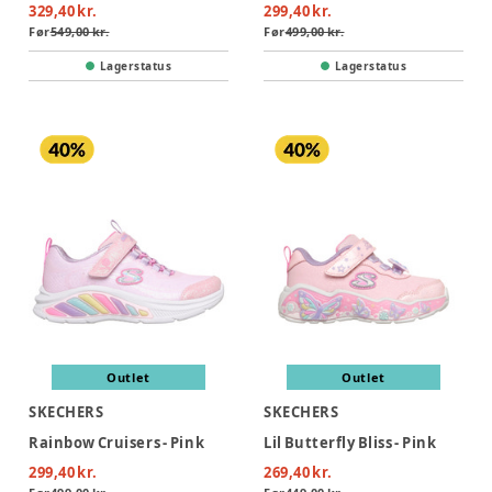
329,40 kr.
299,40 kr.
Før
549,00 kr.
Før
499,00 kr.
Lagerstatus
Lagerstatus
Outlet
Outlet
SKECHERS
SKECHERS
Rainbow Cruisers - Pink
Lil Butterfly Bliss - Pink
299,40 kr.
269,40 kr.