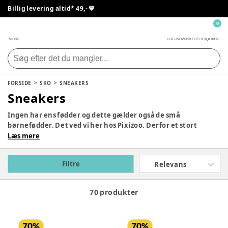
Billig levering altid* 49,- 💙
0
0,00 KR.
MENU
LOG IND
ØNSKELISTE
FORSIDE
SKO
SNEAKERS
Sneakers
Ingen har ens fødder og dette gælder også de små
børnefødder. Det ved vi her hos Pixizoo. Derfor et stort
udvalg af seje og flotte sneakers. Dyk ned i vores udvalg og
Læs mere
find de sneakers der både passer til dit barn fodform og
falder i din smag.
Filtre
Relevans
70 produkter