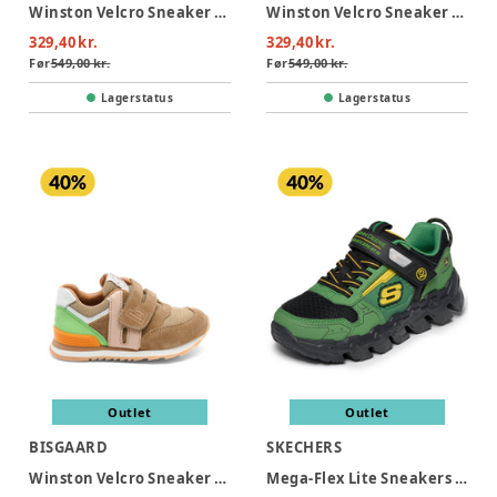
Winston Velcro Sneaker - Violet
Winston Velcro Sneaker - Sky
329,40 kr.
329,40 kr.
Før
549,00 kr.
Før
549,00 kr.
Lagerstatus
Lagerstatus
Outlet
Outlet
BISGAARD
SKECHERS
Winston Velcro Sneaker - Earth
Mega-Flex Lite Sneakers - Gray