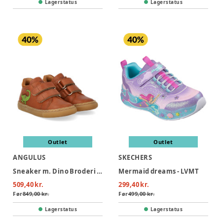
Lagerstatus
Lagerstatus
Outlet
Outlet
ANGULUS
SKECHERS
Sneaker m. Dino Broderi - Cognac/Cognac
Mermaid dreams - LVMT
509,40 kr.
299,40 kr.
Før
849,00 kr.
Før
499,00 kr.
Lagerstatus
Lagerstatus