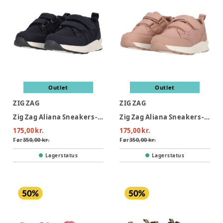
Outlet
Outlet
ZIG ZAG
ZIG ZAG
Zig Zag Aliana Sneakers - Baritone Blue
Zig Zag Aliana Sneakers - Woodrose
175,00 kr.
175,00 kr.
Før
350,00 kr.
Før
350,00 kr.
Lagerstatus
Lagerstatus