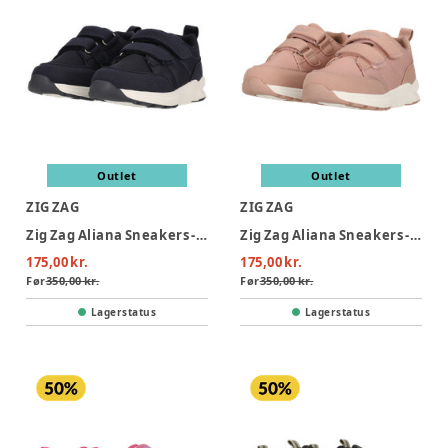
Outlet
Outlet
ZIG ZAG
ZIG ZAG
Zig Zag Aliana Sneakers - Baritone Blue
Zig Zag Aliana Sneakers - Woodrose
175,00 kr.
175,00 kr.
Før
350,00 kr.
Før
350,00 kr.
Lagerstatus
Lagerstatus