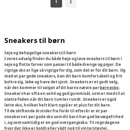
1
2
Sneakers til børn
Seje og behagelige sneakers til børn
I vores udvalg finder du både høje og lave sneakers til børn i
seje og flotte farver som passer til både drenge og piger. De
rigtige sko er lige så vigtige for dig, som det er for dit barn. Og
med et par gode sneakers, kan dit barn komfortabelt og frit
boltre sig, løbe og have det sjovt. Sneakers er et godt valg,
når det kommer til valget af dit barns næste par
børnesko
.
Sneakers har ofte en solid og god gummisål, som er med til at
støtte foden når dit barn tumler rundt. Sneakers er også
lette sko, hvilket helt klart også er et plus for dit barn.
Til de skiftende årstider fra forår til efterår er et par
sneakers et par gode sko som dit barn har god bevægefrihed
i, og som samtidig er en god overgangssko. Til regndagene
hvor det ikke er koldt eller vådt nok til vinterstøvler,