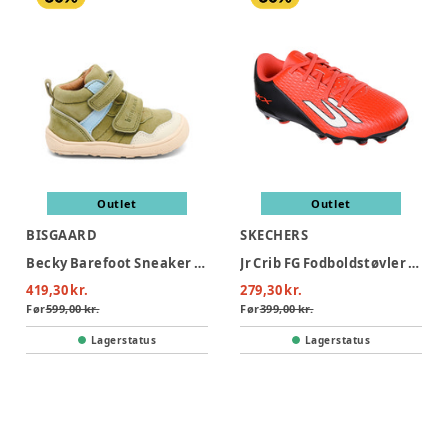
Outlet
Outlet
BISGAARD
SKECHERS
Becky Barefoot Sneaker - Sage
Jr Crib FG Fodboldstøvler - Red
419,30 kr.
279,30 kr.
Før
599,00 kr.
Før
399,00 kr.
Lagerstatus
Lagerstatus