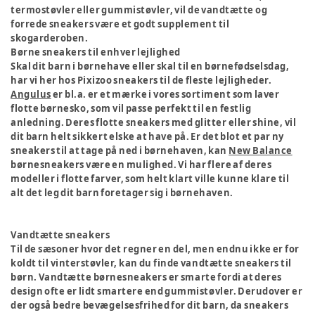
termostøvler eller gummistøvler, vil de vandtætte og
forrede sneakers være et godt supplement til
skogarderoben.
Børne sneakers til enhver lejlighed
Skal dit barn i børnehave eller skal til en børnefødselsdag,
har vi her hos Pixizoo sneakers til de fleste lejligheder.
Angulus
er bl.a. er et mærke i vores sortiment som laver
flotte børnesko, som vil passe perfekt til en festlig
anledning. Deres flotte sneakers med glitter eller shine, vil
dit barn helt sikkert elske at have på. Er det blot et par ny
sneakers til at tage på ned i børnehaven, kan
New Balance
børnesneakers være en mulighed. Vi har flere af deres
modeller i flotte farver, som helt klart ville kunne klare til
alt det leg dit barn foretager sig i børnehaven.
Vandtætte sneakers
Til de sæsoner hvor det regner en del, men endnu ikke er for
koldt til vinterstøvler, kan du finde vandtætte sneakers til
børn. Vandtætte børnesneakers er smarte fordi at deres
design ofte er lidt smartere end gummistøvler. Derudover er
der også bedre bevægelsesfrihed for dit barn, da sneakers