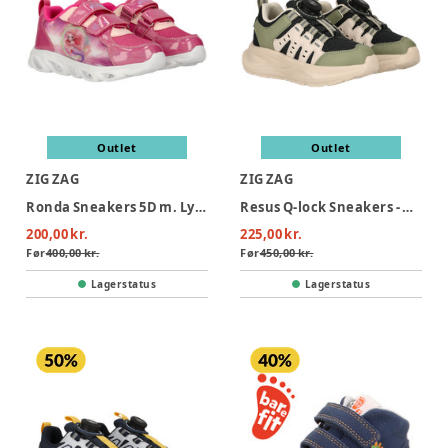
Outlet
Outlet
ZIG ZAG
ZIG ZAG
Ronda Sneakers 5D m. Lys - Pink Peacock
Resus Q-lock Sneakers - Green Gables
200,00 kr.
225,00 kr.
Før
400,00 kr.
Før
450,00 kr.
Lagerstatus
Lagerstatus