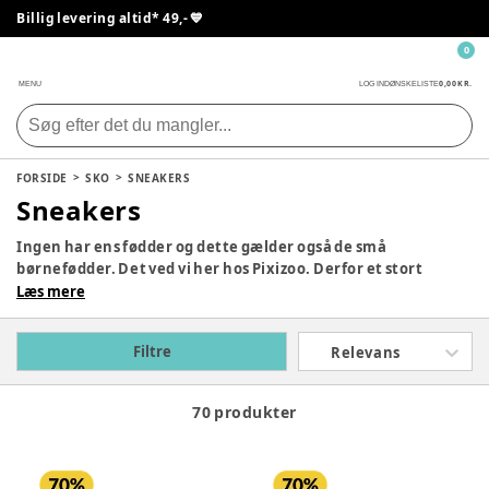
Billig levering altid* 49,- 💙
0
0,00 KR.
MENU
LOG IND
ØNSKELISTE
FORSIDE
SKO
SNEAKERS
Sneakers
Ingen har ens fødder og dette gælder også de små
børnefødder. Det ved vi her hos Pixizoo. Derfor et stort
udvalg af seje og flotte sneakers. Dyk ned i vores udvalg og
Læs mere
find de sneakers der både passer til dit barn fodform og
falder i din smag.
Filtre
Relevans
70 produkter