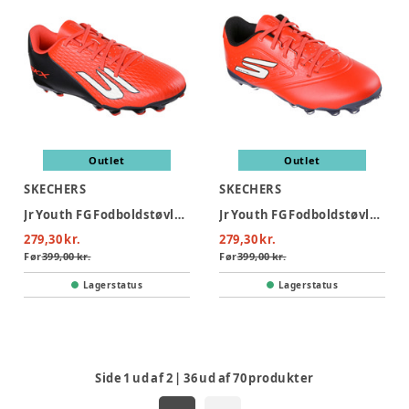
Outlet
Outlet
SKECHERS
SKECHERS
Jr Youth FG Fodboldstøvler - RDBK
Jr Youth FG Fodboldstøvler - Red
279,30 kr.
279,30 kr.
Før
399,00 kr.
Før
399,00 kr.
Lagerstatus
Lagerstatus
Side
1
ud af
2
|
36
ud af
70
produkter