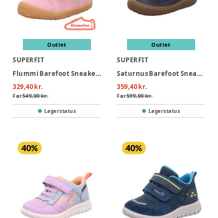
Outlet
Outlet
SUPERFIT
SUPERFIT
Flummi Barefoot Sneaker - Pink
Saturnus Barefoot Sneaker - Blå
329,40 kr.
359,40 kr.
Før
549,00 kr.
Før
599,00 kr.
Lagerstatus
Lagerstatus