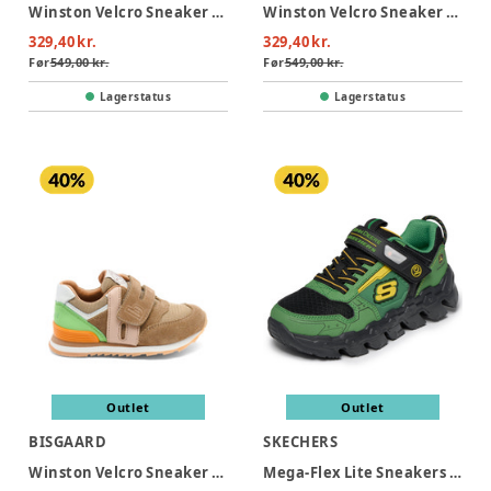
Winston Velcro Sneaker - Violet
Winston Velcro Sneaker - Sky
329,40 kr.
329,40 kr.
Før
549,00 kr.
Før
549,00 kr.
Lagerstatus
Lagerstatus
Outlet
Outlet
BISGAARD
SKECHERS
Winston Velcro Sneaker - Earth
Mega-Flex Lite Sneakers - Gray