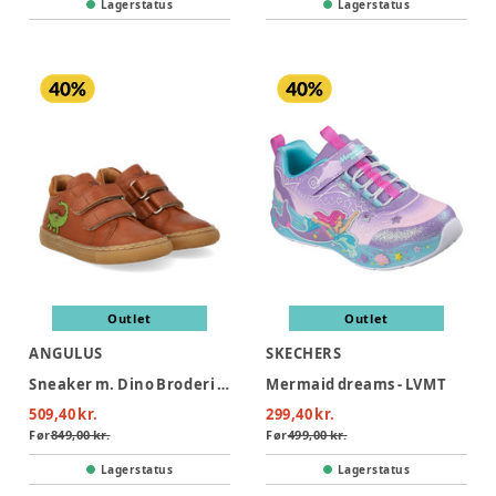
Lagerstatus
Lagerstatus
Outlet
Outlet
ANGULUS
SKECHERS
Sneaker m. Dino Broderi - Cognac/Cognac
Mermaid dreams - LVMT
509,40 kr.
299,40 kr.
Før
849,00 kr.
Før
499,00 kr.
Lagerstatus
Lagerstatus