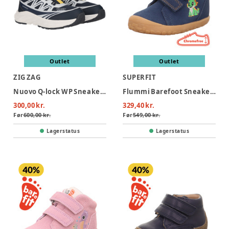
Outlet
Outlet
ZIG ZAG
SUPERFIT
Nuovo Q-lock WP Sneakers - Navy
Flummi Barefoot Sneaker - Blå
300,00 kr.
329,40 kr.
Før
600,00 kr.
Før
549,00 kr.
Lagerstatus
Lagerstatus