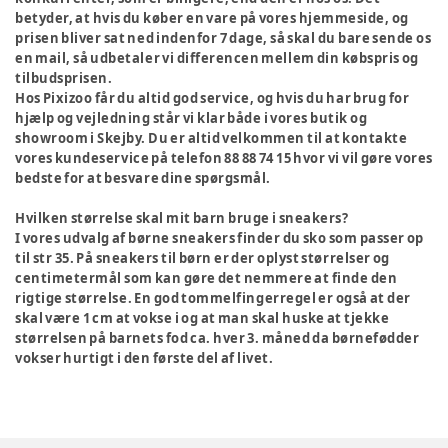
betyder, at hvis du køber en vare på vores hjemmeside, og
prisen bliver sat ned indenfor 7 dage, så skal du bare sende os
en mail, så udbetaler vi differencen mellem din købspris og
tilbudsprisen.
Hos Pixizoo får du altid god service, og hvis du har brug for
hjælp og vejledning står vi klar både i vores butik og
showroom i Skejby. Du er altid velkommen til at kontakte
vores kundeservice på telefon 88 88 74 15 hvor vi vil gøre vores
bedste for at besvare dine spørgsmål.
Hvilken størrelse skal mit barn bruge i sneakers?
I vores udvalg af børne sneakers finder du sko som passer op
til str 35. På sneakers til børn er der oplyst størrelser og
centimetermål som kan gøre det nemmere at finde den
rigtige størrelse. En god tommelfingerregel er også at der
skal være 1 cm at vokse i og at man skal huske at tjekke
størrelsen på barnets fod ca. hver 3. måned da børnefødder
vokser hurtigt i den første del af livet.