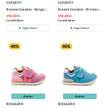
SUPERFIT
SUPERFIT
Breeze Sneaker - Beige/Gul
Breeze Sneaker - Brown/Yellow
359,40 kr.
359,40 kr.
Før
599,00 kr.
Før
599,00 kr.
Lagerstatus
Lagerstatus
Outlet
Outlet
BISGAARD
BISGAARD