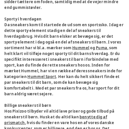
sidder tættere om foden, samtidig med at de vejer mindre
end gummistøvler.
Sporty i hverdagen
Da sneakers kom til startede de ud som en sportssko. I dag er
dette sporty element stadig en del af sneakers til
hverdagsbrug. Hvis dit barn elsker at bevæge sig, er det
sporty element i dag også en del af sneakers til børn. I vores
sortiment har vi bl.a. mærker som
Hummel
og
Puma
, som
helt klart vil tilføje noget sporty til dit barns hverdag. Er du
specifikt interesseret i sneakers til barn i forbindelse med
sport, kan du finde de rette sneakers hos os. Inden for
mærket Hummel, har vi en række af deres sneakers inde for
kategorien
Hummel Sport
. Her kan du helt sikkert finde et
par sneakers til dit barn, som de kan bevæge sig
komfortabelt i. Med et par sneakers fra os, har sport for dit
barn aldrig været sejere.
Billige sneakers til børn
Hos Pixizoo tilbyder vil altid lave priser og gode tilbud på
sneakers til børn. Husk at du altid kan
benytte dig af
prismatch
, hvis du finder en vare hos en af vores danske
konkurrenter, som er billigere, end den er hos os. Det