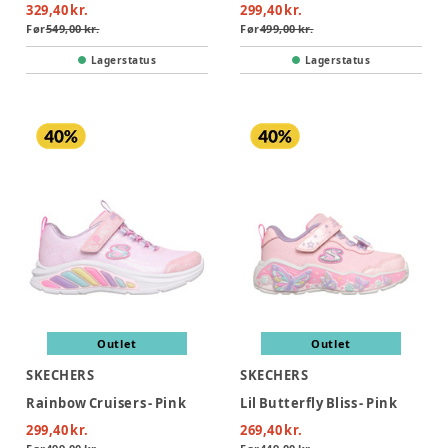
329,40 kr.
299,40 kr.
Før
549,00 kr.
Før
499,00 kr.
Lagerstatus
Lagerstatus
Outlet
Outlet
SKECHERS
SKECHERS
Rainbow Cruisers - Pink
Lil Butterfly Bliss - Pink
299,40 kr.
269,40 kr.