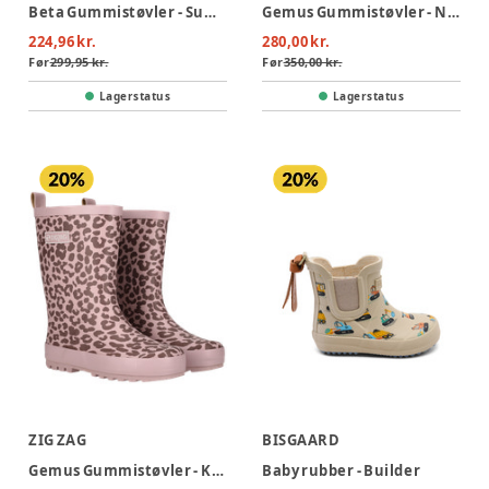
Beta Gummistøvler - Summer Island
Gemus Gummistøvler - Navy
224,96 kr.
280,00 kr.
Før
299,95 kr.
Før
350,00 kr.
Lagerstatus
Lagerstatus
ZIG ZAG
BISGAARD
Gemus Gummistøvler - Keepsake Lilac
Baby rubber - Builder