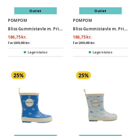
Outlet
Outlet
POMPOM
POMPOM
Bliss Gummistøvle m. Print - Dusty Rose Strawberry AOP
Bliss Gummistøvle m. Print - Heart AOP
186,75 kr.
186,75 kr.
Før
249,00 kr.
Før
249,00 kr.
Lagerstatus
Lagerstatus