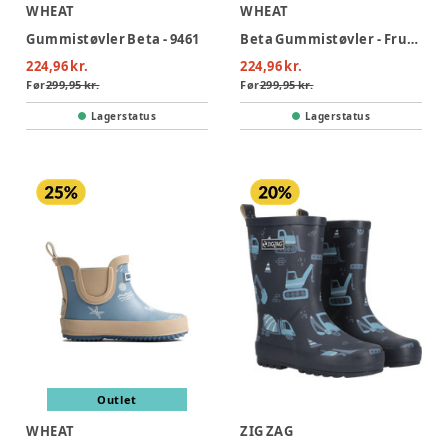
WHEAT
WHEAT
Gummistøvler Beta - 9461
Beta Gummistøvler - Fruits And Flowers
224,96 kr.
224,96 kr.
Før
299,95 kr.
Før
299,95 kr.
Lagerstatus
Lagerstatus
Outlet
WHEAT
ZIG ZAG