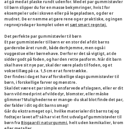
at gå med at plaske rundt udenfor. Med et par gummistøvler
til børn slipper du for en masse bekymringer, hvis I for
eksempel er ude i skoven eller på legepladsen, og der er
mudret. De er nemme at gøre rene og er praktiske, og ingen
regnvejrsdag er komplet uden et
sæt smart regntøj.
Det perfekte par gummistøvler til børn
Et par gummistøvler til børn er en stor del af dit barns
garderobe året rundt, både derhjemme, men også i
vuggestue eller børnehave. Derfor er det så vigtigt, at de
sidder godt på foden, og har den rette pasform. Når dit barn
skal have sit nye par, skal der være plads til foden, og et
voksetillæg på ca. 1,5 cm er at foretrække.
Der findes i dag et hav af forskellige slags gummistøvler til
børn, i forskellige farver og mønstre.
Skal det være et par simple ensfarvede af slagsen, eller er dit
barn vild med print af vilde dyr, blomster, eller måske
glimmer? Mulighederne er mange- du skal blot finde det par,
der falder i dit og dit barns smag!
Går du ekstra meget op i, hvilke materialer dit barns tøj og
fodtøj er lavet af? så har vi et fint udvalg af gummistøvler til
børn fra
Bisgaard i naturgummi
, helt uden kemikalier, krom
eller metaller.