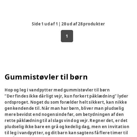
Side
1
ud af
1
|
28
ud af
28
produkter
1
Gummistøvler til børn
Hop og leg i vandpytter med gummistøvler til børn
”Der findes ikke dårligt vejr, kun forkert påklædning” lyder
ordsproget. Noget du som forælder helt sikkert, kan nikke
genkendende til. Når man har børn, bliver man pludselig
mere bevidst end nogensinde før, om betydningen af den
rette påklædning til al slags vind og vejr. Regner det, er det
pludselig ikke bare en grå og kedelig dag, men en invitation
til leg i vandpytter, og dit barn kan sagtens få flere timer til