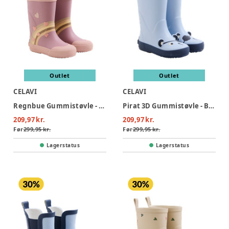
Outlet
Outlet
CELAVI
CELAVI
Regnbue Gummistøvle - Nostalgia Rose
Pirat 3D Gummistøvle - Blue Fog
209,97 kr.
209,97 kr.
Før
299,95 kr.
Før
299,95 kr.
Lagerstatus
Lagerstatus