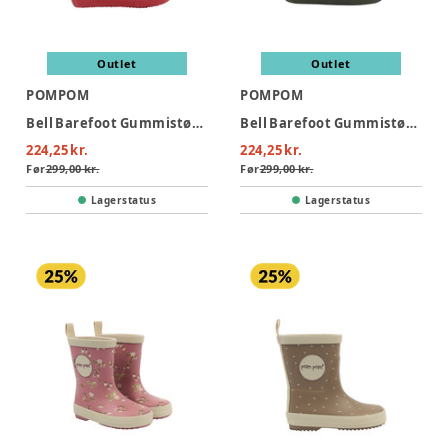
Outlet
Outlet
POMPOM
POMPOM
Bell Barefoot Gummistøvler - Samba Heart AOP
Bell Barefoot Gummistøvler - Ivy Green
224,25 kr.
224,25 kr.
Før
299,00 kr.
Før
299,00 kr.
Lagerstatus
Lagerstatus