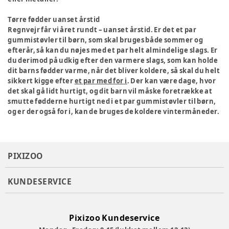
Tørre fødder uanset årstid
Regnvejr får vi året rundt – uanset årstid. Er det et par
gummistøvler til børn, som skal bruges både sommer og
efterår, så kan du nøjes med et par helt almindelige slags. Er
du derimod på udkig efter den varmere slags, som kan holde
dit barns fødder varme, når det bliver koldere, så skal du helt
sikkert kigge efter
et par med for i
. Der kan være dage, hvor
det skal gå lidt hurtigt, og dit barn vil måske foretrække at
smutte fødderne hurtigt ned i et par gummistøvler til børn,
og er der også for i, kan de bruges de koldere vintermåneder.
PIXIZOO
KUNDESERVICE
Pixizoo Kundeservice