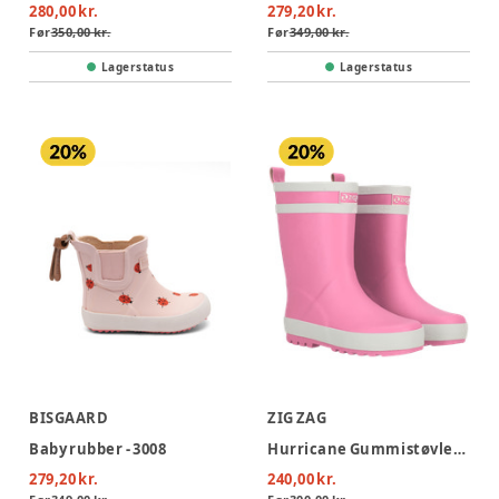
280,00 kr.
279,20 kr.
Før
350,00 kr.
Før
349,00 kr.
Lagerstatus
Lagerstatus
BISGAARD
ZIG ZAG
Baby rubber - 3008
Hurricane Gummistøvler - Begonia Pink
279,20 kr.
240,00 kr.