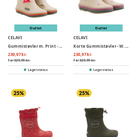
Outlet
Outlet
CELAVI
CELAVI
Gummistøvler m. Print - Mulled Basil
Korte Gummistøvler - W. Badges - White Pepper
230,97 kr.
230,97 kr.
Før
329,95 kr.
Før
329,95 kr.
Lagerstatus
Lagerstatus