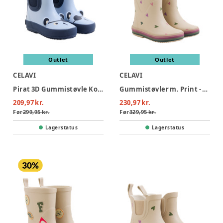
Outlet
Outlet
CELAVI
CELAVI
Pirat 3D Gummistøvle Korte - Blue Fog
Gummistøvler m. Print - White Pepper
209,97 kr.
230,97 kr.
Før
299,95 kr.
Før
329,95 kr.
Lagerstatus
Lagerstatus