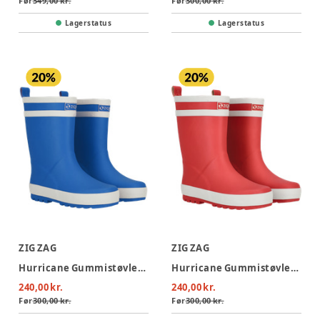
Før
349,00 kr.
Før
300,00 kr.
Lagerstatus
Lagerstatus
ZIG ZAG
ZIG ZAG
Hurricane Gummistøvler - Olympian Blue
Hurricane Gummistøvler - Fiery Red
240,00 kr.
240,00 kr.
Før
300,00 kr.
Før
300,00 kr.