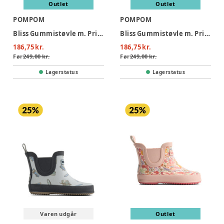
Outlet
Outlet
POMPOM
POMPOM
Bliss Gummistøvle m. Print - Snorkel Blue AOP
Bliss Gummistøvle m. Print - Pearl Blue Boat AOP
186,75 kr.
186,75 kr.
Før
249,00 kr.
Før
249,00 kr.
Lagerstatus
Lagerstatus
Varen udgår
Outlet