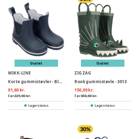
Outlet
Outlet
MIKK-LINE
ZIG ZAG
Korte gummistøvler - Blue Nights
Rook gummistøvle - 3013
91,60 kr.
150,00 kr.
Før
229,00 kr.
Før
300,00 kr.
Lagerstatus
Lagerstatus