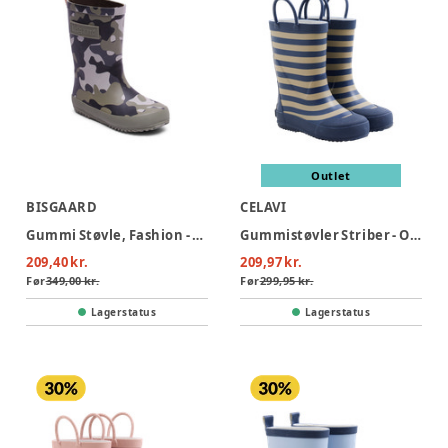
Outlet
BISGAARD
CELAVI
Gummi Støvle, Fashion - 176 Camouf
Gummistøvler Striber - Oceania
209,40 kr.
209,97 kr.
Før
349,00 kr.
Før
299,95 kr.
Lagerstatus
Lagerstatus