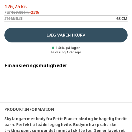
126,75 kr.
Før
169,00 kr.
-
25
%
68 CM
STØRRELSE
LÆG VAREN I KURV
1 Stk. på lager
Levering
1
-
3
dage
Finansieringsmuligheder
PRODUKTINFORMATION
Sky langærmet body fra Petit Piao er blød og behagelig for dit
barn. Perfekt til både leg og hvile. Bodyen har praktiske
trykknapper, som gør det nemt at skifte tøj. Den er lavet i et