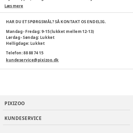
strækbart materiale, der giver god bevægelsesfrihed.
Læs mere
Blød og komfortabel
Praktiske trykknapper
HAR DU ET SPØRGSMÅL? SÅ KONTAKT OS ENDELIG.
God pasform
Maskinvask 30 °C
Mandag - Fredag: 9-15 (lukket mellem 12-13)
Lørdag - Søndag: Lukket
Velegnet til hverdag og fest
Helligdage: Lukket
Farve
:
Grön
Telefon: 88 88 74 15
Produktionsland
:
Indien
Tøj størrelse
:
68 cm / 6 mdr.
kundeservice@pixizoo.dk
Varenummer:
383252
PIXIZOO
KUNDESERVICE