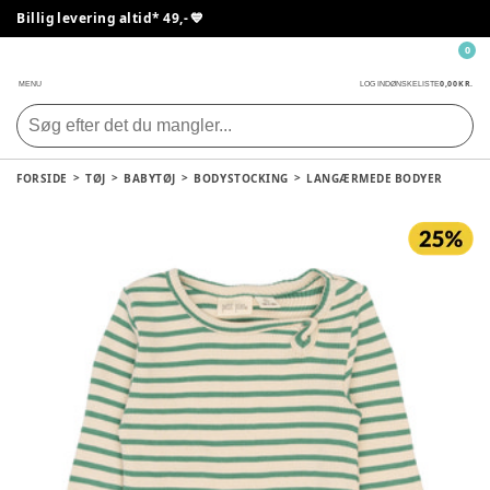
Billig levering altid* 49,- 💙
0
0,00 KR.
MENU
LOG IND
ØNSKELISTE
FORSIDE
TØJ
BABYTØJ
BODYSTOCKING
LANGÆRMEDE BODYER