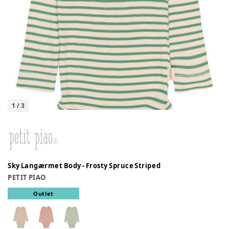
1
/
3
Sky Langærmet Body - Frosty Spruce Striped
PETIT PIAO
Outlet