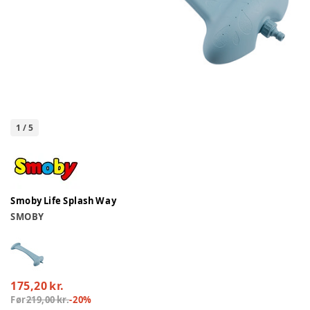
1
/
5
Smoby Life Splash Way
SMOBY
175,20 kr.
Før
219,00 kr.
-
20
%