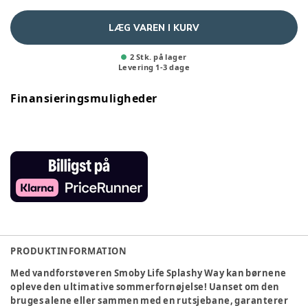
LÆG VAREN I KURV
2 Stk. på lager
Levering
1
-
3
dage
Finansieringsmuligheder
PRODUKTINFORMATION
Med vandforstøveren Smoby Life Splashy Way kan børnene
opleve den ultimative sommerfornøjelse! Uanset om den
bruges alene eller sammen med en rutsjebane, garanterer