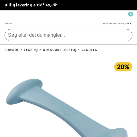
Billig levering altid* 49,- 💙
0
0,00 KR.
MENU
LOG IND
ØNSKELISTE
FORSIDE
LEGETØJ
UDENDØRS LEGETØJ
VANDLEG