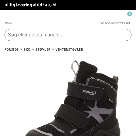
Billig levering altid* 49,- 💙
0
0,00 KR.
MENU
LOG IND
ØNSKELISTE
FORSIDE
SKO
STØVLER
VINTERSTØVLER