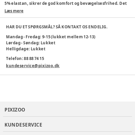
5% elastan, sikrer de god komfort og bevægelsesfrihed. Det
søde all-over print gør dem ekstra sjove at have på.
Læs mere
Materiale: 95% bomuld, 5% elastan
Blødt ribbet materiale
HAR DU ET SPØRGSMÅL? SÅ KONTAKT OS ENDELIG.
Elastisk talje
Mandag - Fredag: 9-15 (lukket mellem 12-13)
Sødt print
Lørdag - Søndag: Lukket
Vaskeanvisning: vaskes ved 30 °C
Helligdage: Lukket
Ideelle til både leg og afslapning!
Telefon: 88 88 74 15
Farve
:
Beige
kundeservice@pixizoo.dk
Materiale
:
95% Cotton, 5% Elastane
Produktionsland
:
Indien
Tøj størrelse
:
56 cm / 1 mdr.
Varenummer:
383336
PIXIZOO
KUNDESERVICE