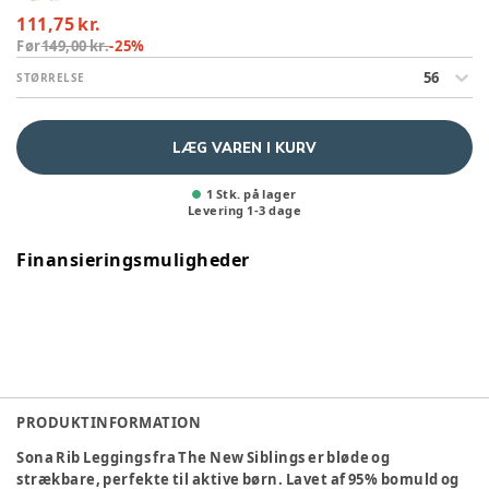
111,75 kr.
Før
149,00 kr.
-
25
%
56
STØRRELSE
LÆG VAREN I KURV
1 Stk. på lager
Levering
1
-
3
dage
Finansieringsmuligheder
PRODUKTINFORMATION
Sona Rib Leggings fra The New Siblings er bløde og
strækbare, perfekte til aktive børn. Lavet af 95% bomuld og