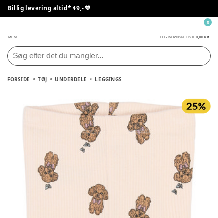
Billig levering altid* 49,- 💙
0
0,00 KR.
MENU
LOG IND
ØNSKELISTE
FORSIDE
TØJ
UNDERDELE
LEGGINGS