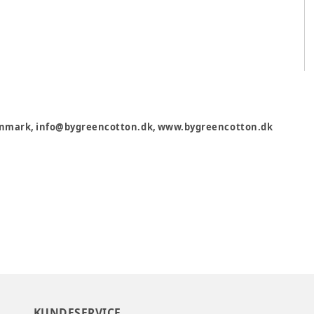
 Denmark, info@bygreencotton.dk, www.bygreencotton.dk
KUNDESERVICE