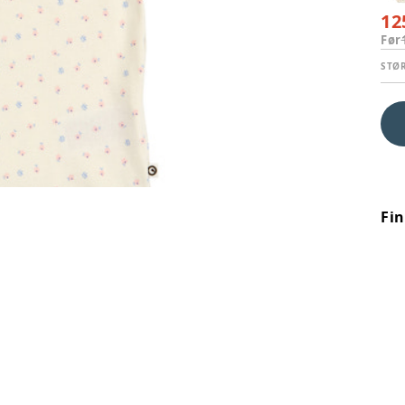
12
Før
STØ
Fi