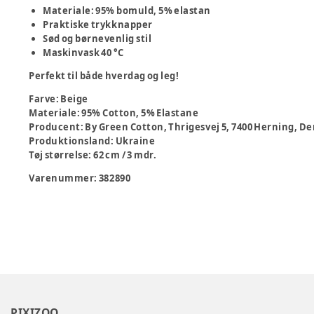
Materiale: 95% bomuld, 5% elastan
Praktiske trykknapper
Sød og børnevenlig stil
Maskinvask 40 °C
Perfekt til både hverdag og leg!
Farve
:
Beige
Materiale
:
95% Cotton, 5% Elastane
Producent
:
By Green Cotton, Thrigesvej 5, 7400 Herning,
Produktionsland
:
Ukraine
Tøj størrelse
:
62 cm / 3 mdr.
Varenummer:
382890
PIXIZOO