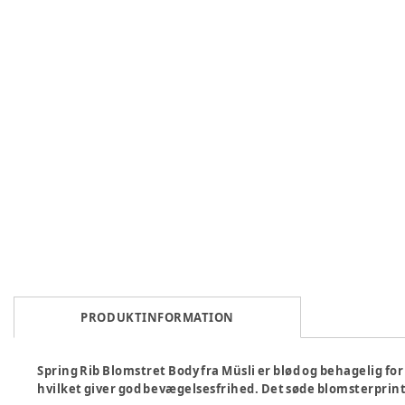
PRODUKTINFORMATION
Spring Rib Blomstret Body fra Müsli er blød og behagelig fo
hvilket giver god bevægelsesfrihed. Det søde blomsterprint