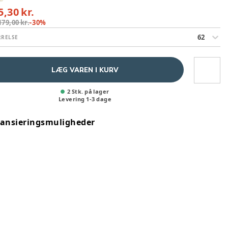
5,30 kr.
179,00 kr.
-
30
%
62
RRELSE
LÆG VAREN I KURV
2 Stk. på lager
Levering
1
-
3
dage
nansieringsmuligheder