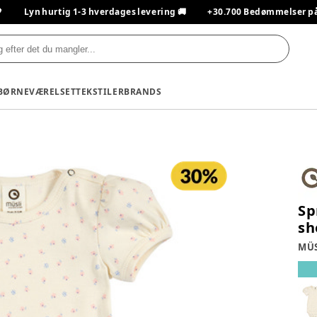

Lyn hurtig 1-3 hverdages levering 🚚
+30.700 Bedømmelser på T
BØRNEVÆRELSET
TEKSTILER
BRANDS
Sp
sh
MÜS