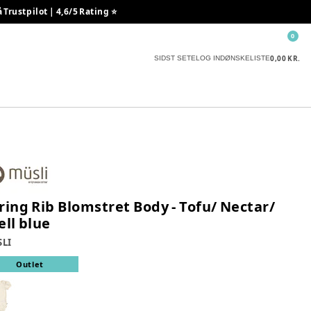
rustpilot | 4,6/5 Rating ⭐️
0
0,00 KR.
SIDST SETE
LOG IND
ØNSKELISTE
ring Rib Blomstret Body - Tofu/ Nectar/
ell blue
LI
Outlet