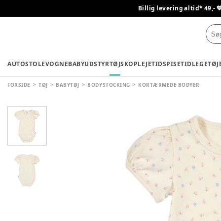
Billig levering altid* 49,- 
AUTOSTOLE
VOGNE
BABYUDSTYR
TØJ
SKO
PLEJETID
SPISETID
LEGETØJ
FORSIDE
TØJ
BABYTØJ
BODYSTOCKING
KORTÆRMEDE BODYER