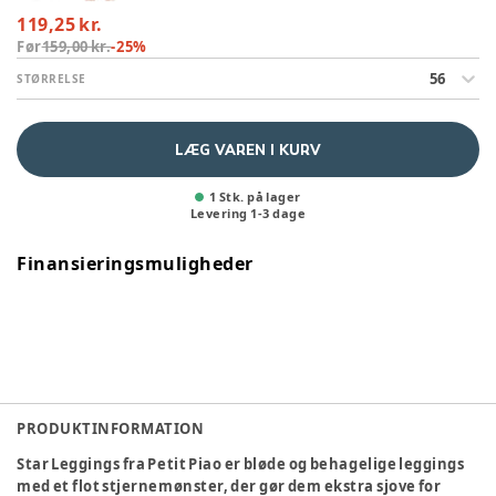
119,25 kr.
Før
159,00 kr.
-
25
%
56
STØRRELSE
LÆG VAREN I KURV
1 Stk. på lager
Levering
1
-
3
dage
Finansieringsmuligheder
PRODUKTINFORMATION
Star Leggings fra Petit Piao er bløde og behagelige leggings
med et flot stjernemønster, der gør dem ekstra sjove for