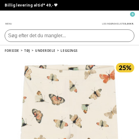
Billig levering altid* 49,- 💙
0
0,00 KR.
MENU
LOG IND
ØNSKELISTE
FORSIDE
TØJ
UNDERDELE
LEGGINGS