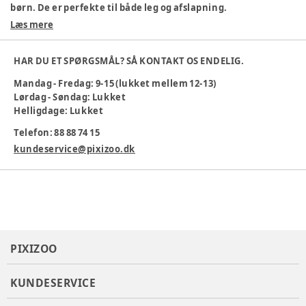
børn. De er perfekte til både leg og afslapning.
100 % økologisk bomuld
Læs mere
Blødt materiale
Sjovt stjernemønster
HAR DU ET SPØRGSMÅL? SÅ KONTAKT OS ENDELIG.
God pasform
Maskinvask 30 °C
Mandag - Fredag: 9-15 (lukket mellem 12-13)
Lørdag - Søndag: Lukket
Ideelle til hverdagsbrug og nemme at kombinere med andre
Helligdage: Lukket
styles. Gør garderoben lidt mere magisk med Star Leggings!
Telefon: 88 88 74 15
Farve
:
Beige
Materiale
:
Økologisk bomuld
kundeservice@pixizoo.dk
Produktionsland
:
Indien
Tøj størrelse
:
56 cm / 1 mdr.
Varenummer:
383255
PIXIZOO
KUNDESERVICE