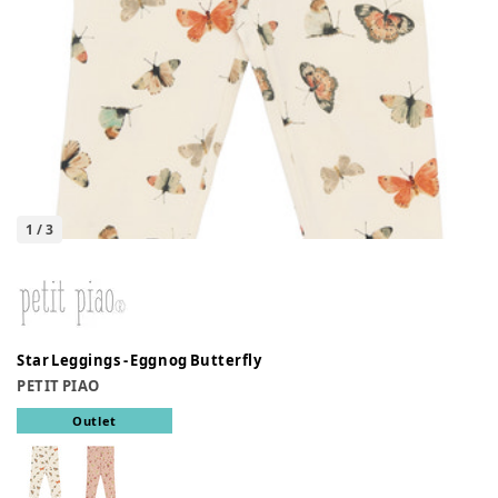
1
/
3
Star Leggings - Eggnog Butterfly
PETIT PIAO
Outlet