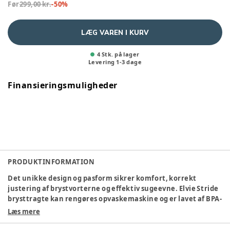
Før
299,00 kr.
-
50
%
LÆG VAREN I KURV
4 Stk. på lager
Levering
1
-
3
dage
Finansieringsmuligheder
PRODUKTINFORMATION
Det unikke design og pasform sikrer komfort, korrekt
justering af brystvorterne og effektiv sugeevne. Elvie Stride
brysttragte kan rengøres opvaskemaskine og er lavet af BPA-
fri plast (polypropylen) af højeste kvalitet for at sikre
Læs mere
holdbarhed og sikkerhed. Rengør dem efter hver brug med
varmt vand og mild opvaskemiddel, eller læg dem på øverste