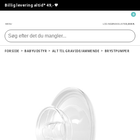
Billig levering altid* 49,- 💙
0
0,00 KR.
MENU
LOG IND
ØNSKELISTE
FORSIDE
BABYUDSTYR
ALT TIL GRAVIDE/AMMENDE
BRYSTPUMPER