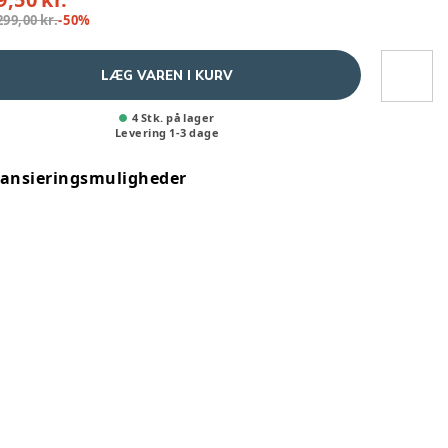
299,00 kr.
-
50
%
LÆG VAREN I KURV
4 Stk. på lager
Levering
1
-
3
dage
nansieringsmuligheder