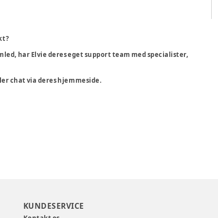
kt?
mled, har Elvie deres eget support team med specialister,
ler chat via deres hjemmeside.
KUNDESERVICE