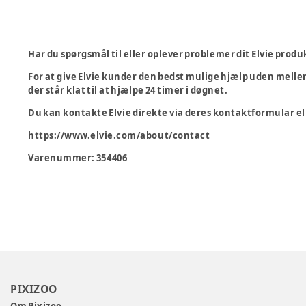
Har du spørgsmål til eller oplever problemer dit Elvie produ
For at give Elvie kunder den bedst mulige hjælp uden melle
der står klat til at hjælpe 24 timer i døgnet.
Du kan kontakte Elvie direkte via deres kontaktformular el
https://www.elvie.com/about/contact
Varenummer:
354406
PIXIZOO