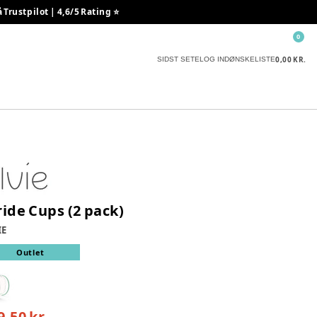
rustpilot | 4,6/5 Rating ⭐️
0
0,00 KR.
SIDST SETE
LOG IND
ØNSKELISTE
ride Cups (2 pack)
IE
Outlet
9,50 kr.