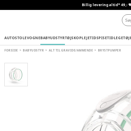
Billig levering altid* 49,- 
AUTOSTOLE
VOGNE
BABYUDSTYR
TØJ
SKO
PLEJETID
SPISETID
LEGETØJ
FORSIDE
BABYUDSTYR
ALT TIL GRAVIDE/AMMENDE
BRYSTPUMPER