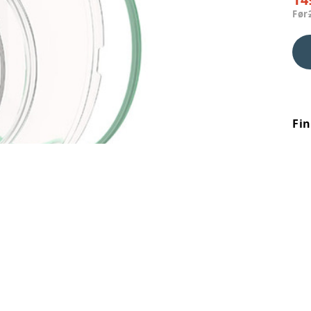
Før
Fi