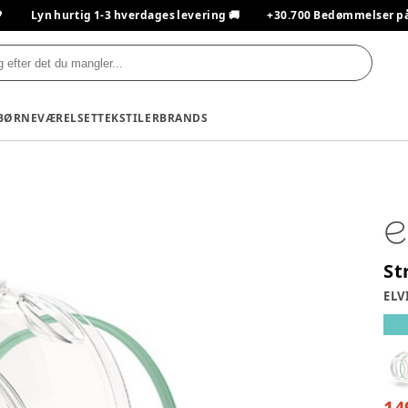

Lyn hurtig 1-3 hverdages levering 🚚
+30.700 Bedømmelser på T
BØRNEVÆRELSET
TEKSTILER
BRANDS
St
ELV
14