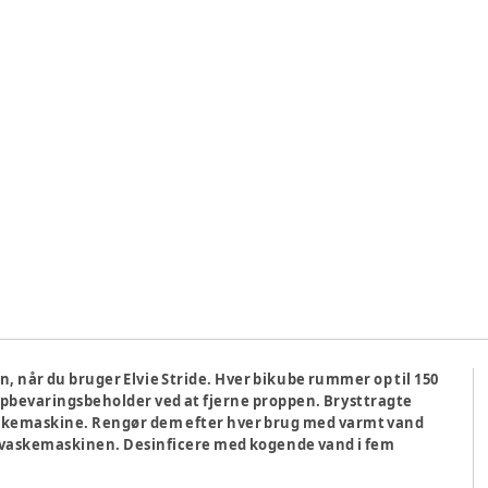
 når du bruger Elvie Stride. Hver bikube rummer op til 150
pbevaringsbeholder ved at fjerne proppen. Brysttragte
opvaskemaskine. Rengør dem efter hver brug med varmt vand
opvaskemaskinen. Desinficere med kogende vand i fem