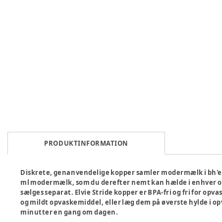
PRODUKTINFORMATION
Diskrete, genanvendelige kopper samler modermælk i bh'en,
ml modermælk, som du derefter nemt kan hælde i enhver o
sælges separat. Elvie Stride kopper er BPA-fri og fri for 
og mildt opvaskemiddel, eller læg dem på øverste hylde i 
minutter en gang om dagen.