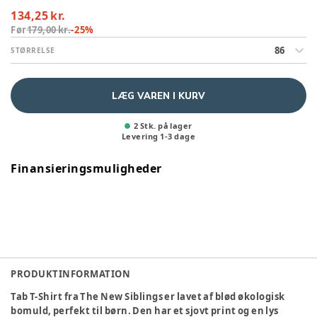
134,25 kr.
Før
179,00 kr.
-
25
%
86
STØRRELSE
LÆG VAREN I KURV
2 Stk. på lager
Levering
1
-
3
dage
Finansieringsmuligheder
PRODUKTINFORMATION
Tab T-Shirt fra The New Siblings er lavet af blød økologisk
bomuld, perfekt til børn. Den har et sjovt print og en lys