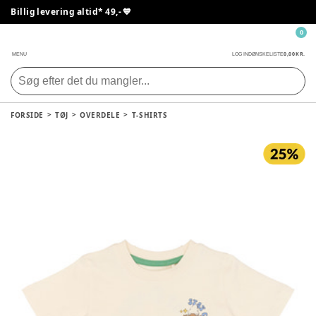
Billig levering altid* 49,- 💙
0
0,00 KR.
MENU
LOG IND
ØNSKELISTE
FORSIDE
TØJ
OVERDELE
T-SHIRTS