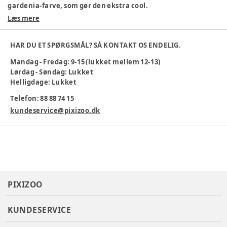
gardenia-farve, som gør den ekstra cool.
Læs mere
100% økologisk bomuld
Sjovt print
Behagelig pasform
HAR DU ET SPØRGSMÅL? SÅ KONTAKT OS ENDELIG.
Maskinvask ved 30 °C
Mandag - Fredag: 9-15 (lukket mellem 12-13)
Et bæredygtigt valg til hverdagen, hvor komfort og stil går
Lørdag - Søndag: Lukket
hånd i hånd!
Helligdage: Lukket
Farve
:
Beige
Telefon: 88 88 74 15
Materiale
:
Økologisk bomuld
kundeservice@pixizoo.dk
Produktionsland
:
Indien
Tøj størrelse
:
86 cm / 18 mdr.
Varenummer:
383395
PIXIZOO
KUNDESERVICE