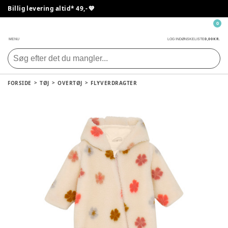
Billig levering altid* 49,- 💙
0
0,00 KR.
MENU
LOG IND
ØNSKELISTE
FORSIDE
TØJ
OVERTØJ
FLYVERDRAGTER