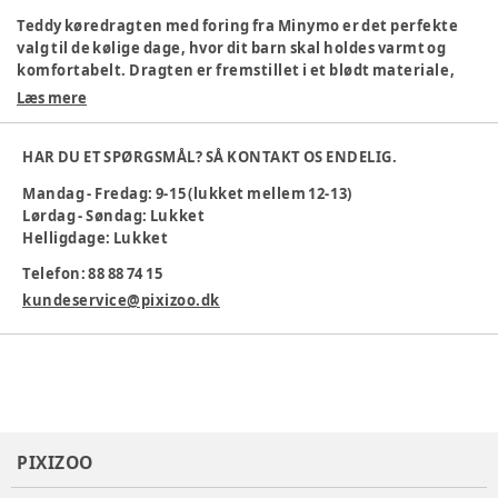
Teddy køredragten med foring fra Minymo er det perfekte
valg til de kølige dage, hvor dit barn skal holdes varmt og
komfortabelt. Dragten er fremstillet i et blødt materiale,
der føles behageligt mod huden, og den lune foring sikrer, at
Læs mere
barnet ikke fryser på turen. Den praktiske lynlås gør det
nemt at få dragten af og på, og den er ideel både til
HAR DU ET SPØRGSMÅL? SÅ KONTAKT OS ENDELIG.
barnevognen og autostolen. Med sit søde og enkle design
passer den til både piger og drenge, og den giver god
Mandag - Fredag: 9-15 (lukket mellem 12-13)
bevægelsesfrihed, så barnet kan udforske verden i trygge
Lørdag - Søndag: Lukket
rammer. Perfekt til både hverdag og udflugt.
Helligdage: Lukket
Køn
:
Unisex
Telefon: 88 88 74 15
Materiale
:
Polyester
kundeservice@pixizoo.dk
Materialesammensætning
:
100% Polyester
Produktionsland
:
Indien
Tøj størrelse
:
92 cm / 24 mdr.
Varenummer:
378362
PIXIZOO