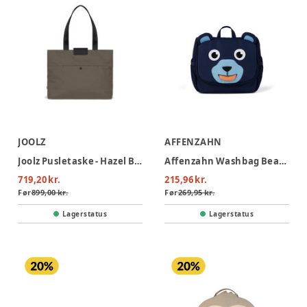
JOOLZ
AFFENZAHN
Joolz Pusletaske - Hazel Brown
Affenzahn Washbag Bear - Bear
719,20 kr.
215,96 kr.
Før
899,00 kr.
Før
269,95 kr.
Lagerstatus
Lagerstatus