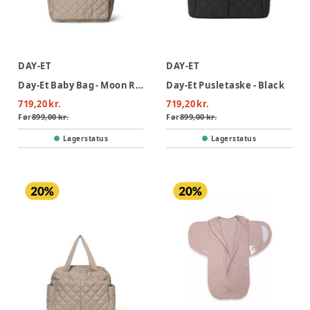
DAY-ET
DAY-ET
Day-Et Baby Bag - Moon Rock
Day-Et Pusletaske - Black
719,20 kr.
719,20 kr.
Før
899,00 kr.
Før
899,00 kr.
Lagerstatus
Lagerstatus