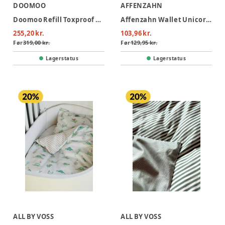
DOOMOO
AFFENZAHN
Doomoo Refill Toxproof 10 l
Affenzahn Wallet Unicorn - Unicorn
255,20 kr.
103,96 kr.
Før
319,00 kr.
Før
129,95 kr.
Lagerstatus
Lagerstatus
ALL BY VOSS
ALL BY VOSS