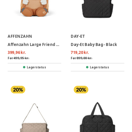
AFFENZAHN
DAY-ET
Affenzahn Large Friend Cat - Cat
Day-Et Baby Bag - Black
399,96 kr.
719,20 kr.
Før
499,95 kr.
Før
899,00 kr.
Lagerstatus
Lagerstatus