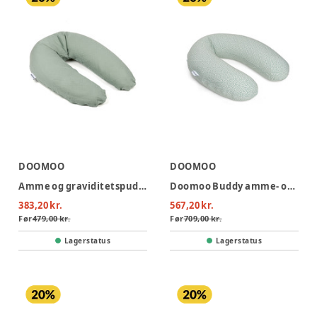
DOOMOO
DOOMOO
Amme og graviditetspude - Muslin grøn
Doomoo Buddy amme- og graviditetspude – Cloudy Kak
383,20 kr.
567,20 kr.
Før
479,00 kr.
Før
709,00 kr.
Lagerstatus
Lagerstatus