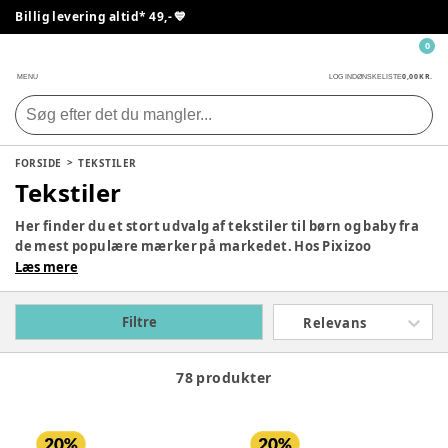
Billig levering altid* 49,- 💙
0
0,00 KR.
MENU
LOG IND
ØNSKELISTE
FORSIDE
TEKSTILER
Tekstiler
Her finder du et stort udvalg af tekstiler til børn og baby fra
de mest populære mærker på markedet. Hos Pixizoo
forhandler vi bl.a.
babynest
,
ammepuder
,
sengerande
,
Læs mere
babymadrasser
,
sengehimmel
og meget mere. Altid til
skarpe priser og selvfølgelig med prisgaranti. Se vores udvalg
Filtre
Relevans
af tekstiler fra bl.a. Filibabba, Cam Cam Copenhagen, Sebra,
Leander, By KlipKlap og Tiny Republic.
78 produkter