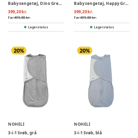
Baby sengetøj, Dino Green/Beige 70x100 cm
Baby sengetøj, Happy Green 70x100 cm
399,20 kr.
399,20 kr.
Før
499,00 kr.
Før
499,00 kr.
Lagerstatus
Lagerstatus
NOHELI
NOHELI
3-i-1 Svøb, grå
3-i-1 Svøb, blå