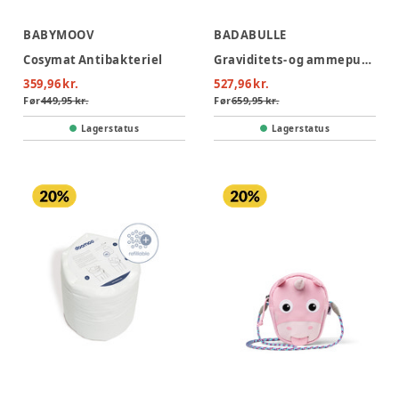
BABYMOOV
BADABULLE
Cosymat Antibakteriel
Graviditets- og ammepude - Fluffy
359,96 kr.
527,96 kr.
Før
449,95 kr.
Før
659,95 kr.
Lagerstatus
Lagerstatus