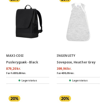
MAXI-COSI
INGENUITY
Puslerygsæk - Black
Sovepose, Heather Grey
879,20 kr.
399,96 kr.
Før
1.099,00 kr.
Før
499,95 kr.
Lagerstatus
Lagerstatus