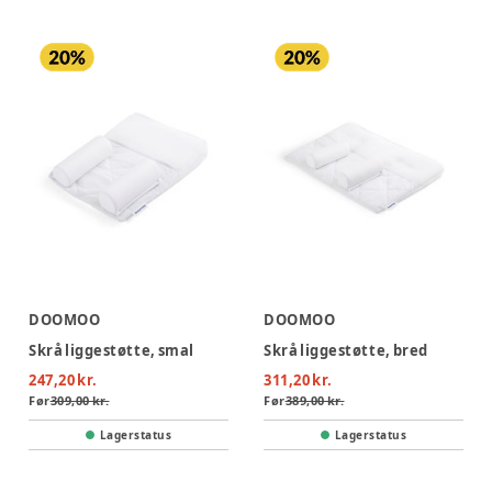
DOOMOO
DOOMOO
Skrå liggestøtte, smal
Skrå liggestøtte, bred
247,20 kr.
311,20 kr.
Før
309,00 kr.
Før
389,00 kr.
Lagerstatus
Lagerstatus