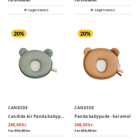
Før
279,00 kr.
Før
219,00 kr.
Lagerstatus
Lagerstatus
CANDIDE
CANDIDE
Candide Air Panda babypude - Khaki
Panda babypude - karamel
268,00 kr.
268,00 kr.
Før
335,00 kr.
Før
335,00 kr.