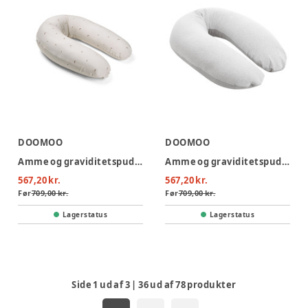
DOOMOO
DOOMOO
Amme og graviditetspude - Svampe
Amme og graviditetspude - Grå
567,20 kr.
567,20 kr.
Før
709,00 kr.
Før
709,00 kr.
Lagerstatus
Lagerstatus
Side
1
ud af
3
|
36
ud af
78
produkter