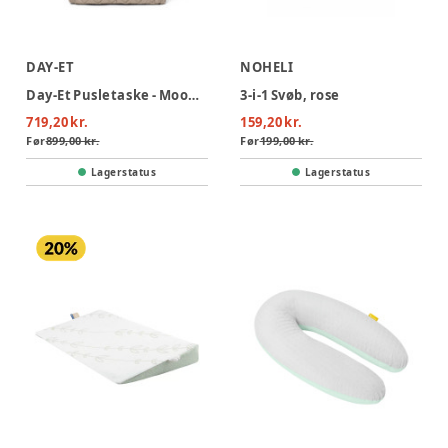
DAY-ET
NOHELI
Day-Et Pusletaske - Moon Rock
3-i-1 Svøb, rose
719,20 kr.
159,20 kr.
Før
899,00 kr.
Før
199,00 kr.
Lagerstatus
Lagerstatus