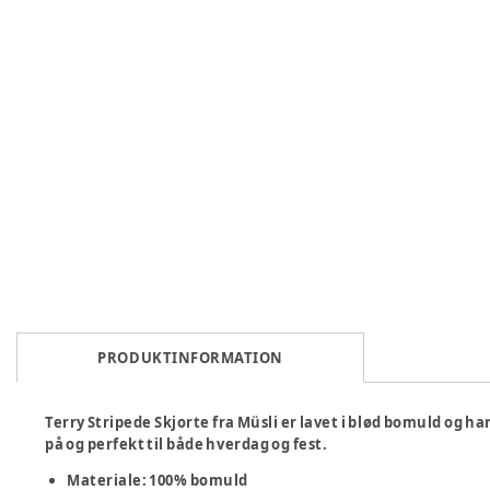
PRODUKTINFORMATION
Terry Stripede Skjorte fra Müsli er lavet i blød bomuld og ha
på og perfekt til både hverdag og fest.
Materiale: 100% bomuld