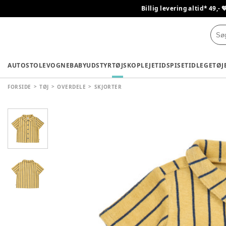
Billig levering altid* 49,- 
AUTOSTOLE
VOGNE
BABYUDSTYR
TØJ
SKO
PLEJETID
SPISETID
LEGETØJ
FORSIDE
TØJ
OVERDELE
SKJORTER