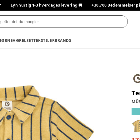

Lyn hurtig 1-3 hverdages levering 🚚
+30.700 Bedømmelser på T
BØRNEVÆRELSET
TEKSTILER
BRANDS
Te
MÜS
17