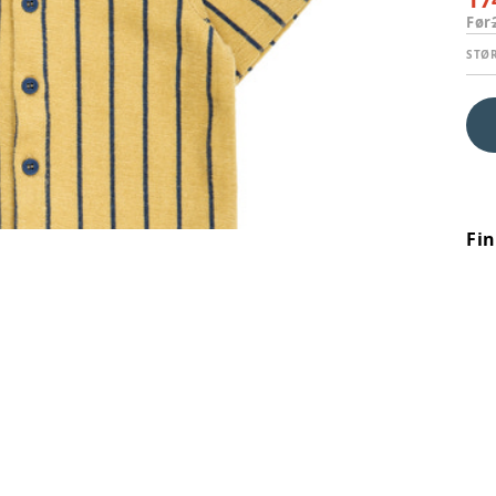
Før
STØ
Fi