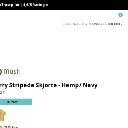
rustpilot | 4,6/5 Rating ⭐️
0
0,00 KR.
SIDST SETE
LOG IND
ØNSKELISTE
rry Stripede Skjorte - Hemp/ Navy
LI
Outlet
4,30 kr.