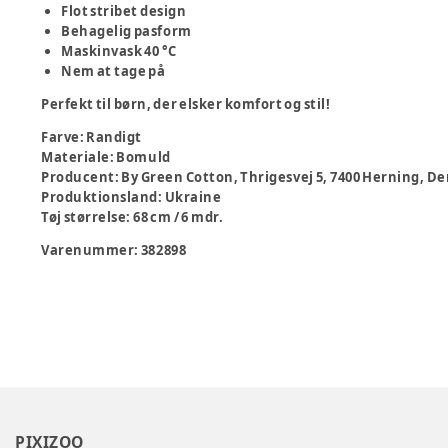
Flot stribet design
Behagelig pasform
Maskinvask 40 °C
Nem at tage på
Perfekt til børn, der elsker komfort og stil!
Farve
:
Randigt
Materiale
:
Bomuld
Producent
:
By Green Cotton, Thrigesvej 5, 7400 Herning,
Produktionsland
:
Ukraine
Tøj størrelse
:
68 cm / 6 mdr.
Varenummer:
382898
PIXIZOO