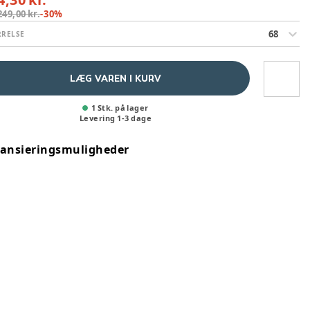
249,00 kr.
-
30
%
68
RRELSE
LÆG VAREN I KURV
1 Stk. på lager
Levering
1
-
3
dage
nansieringsmuligheder