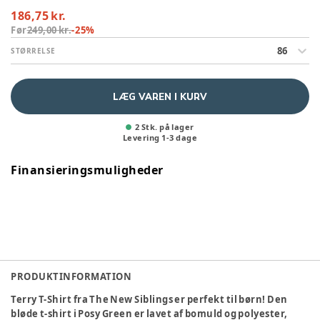
186,75 kr.
Før
249,00 kr.
-
25
%
86
STØRRELSE
LÆG VAREN I KURV
2 Stk. på lager
Levering
1
-
3
dage
Finansieringsmuligheder
PRODUKTINFORMATION
Terry T-Shirt fra The New Siblings er perfekt til børn! Den
bløde t-shirt i Posy Green er lavet af bomuld og polyester,