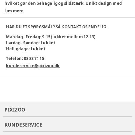
hvilket gør den behagelig og slidstærk. Unikt design med
sjovt håndtegn på brystet.
Læs mere
80% bomuld, 20% polyester
Blød og komfortabel
HAR DU ET SPØRGSMÅL? SÅ KONTAKT OS ENDELIG.
Let at bevæge sig i
Mandag - Fredag: 9-15 (lukket mellem 12-13)
Smart grøn farve
Lørdag - Søndag: Lukket
Ideel til leg og hverdag
Helligdage: Lukket
Maskinvask 30 °
Telefon: 88 88 74 15
Farve
:
Grøn
Materiale
:
Bomuld, Polyester
kundeservice@pixizoo.dk
Produktionsland
:
Kina
Tøj størrelse
:
86 cm / 18 mdr.
Varenummer:
383398
PIXIZOO
KUNDESERVICE