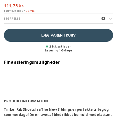
111,75 kr.
Før
149,00 kr.
-
25
%
92
STØRRELSE
LÆG VAREN I KURV
2 Stk. på lager
Levering
1
-
3
dage
Finansieringsmuligheder
PRODUKTINFORMATION
Tinker Rib Shorts fra The New Siblings er perfekte til leg og
sommerdage! De er lavet af blød ribbet bomuld med elastan,