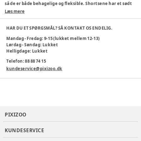
så de er både behagelige og fleksible. Shortsene har et sødt
Peach Whip AOP print med glade muslinger.
Læs mere
95% bomuld, 5% elastan
Blødt og strækbart materiale
HAR DU ET SPØRGSMÅL? SÅ KONTAKT OS ENDELIG.
Sjovt og farverigt design
Mandag - Fredag: 9-15 (lukket mellem 12-13)
Maskinvask ved 30 °C
Lørdag - Søndag: Lukket
Ideelle til børn
Helligdage: Lukket
Farve
:
Rosa
Telefon: 88 88 74 15
Materiale
:
95% Cotton, 5% Elastane
Produktionsland
:
Indien
kundeservice@pixizoo.dk
Tøj størrelse
:
92 cm / 24 mdr.
Varenummer:
383387
PIXIZOO
KUNDESERVICE