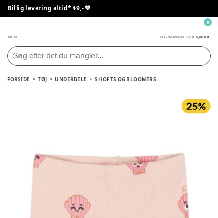
Billig levering altid* 49,- 💙
0
0,00 KR.
MENU
LOG IND
ØNSKELISTE
FORSIDE
TØJ
UNDERDELE
SHORTS OG BLOOMERS