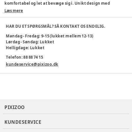
komfortabel og let at bevæge sig i. Unikt design med
knapper på skulderstropperne gør det nemt at tage af og på.
Læs mere
100% bomuld
Stribet mønster
HAR DU ET SPØRGSMÅL? SÅ KONTAKT OS ENDELIG.
Let og behagelig
Mandag - Fredag: 9-15 (lukket mellem 12-13)
Nem at tage af og på
Lørdag - Søndag: Lukket
Maskinvaskbar 30 °C
Helligdage: Lukket
Ideel til børn, der elsker at udforske verden!
Telefon: 88 88 74 15
Farve
:
Randigt
kundeservice@pixizoo.dk
Materiale
:
Bomuld
Produktionsland
:
Indien
Tøj størrelse
:
56 cm / 1 mdr.
Varenummer:
383384
PIXIZOO
KUNDESERVICE