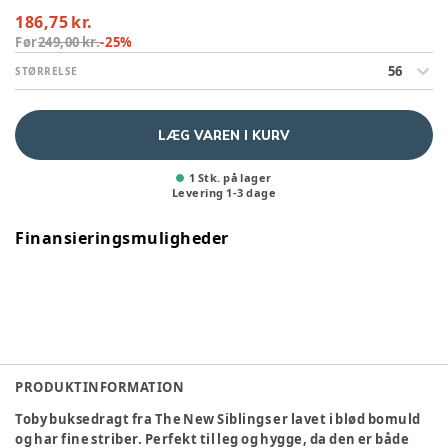
186,75 kr.
Før
249,00 kr.
-
25
%
56
STØRRELSE
LÆG VAREN I KURV
1 Stk. på lager
Levering
1
-
3
dage
Finansieringsmuligheder
PRODUKTINFORMATION
Toby buksedragt fra The New Siblings er lavet i blød bomuld
og har fine striber. Perfekt til leg og hygge, da den er både