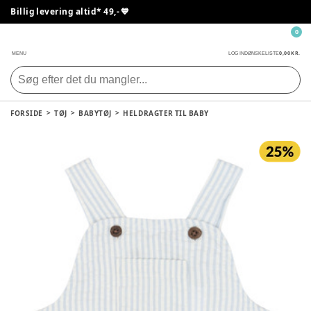
Billig levering altid* 49,- 💙
0
0,00 KR.
MENU
LOG IND
ØNSKELISTE
FORSIDE
TØJ
BABYTØJ
HELDRAGTER TIL BABY