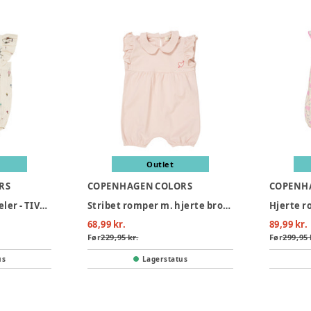
Outlet
RS
COPENHAGEN COLORS
COPENH
Printet romper m. seler - TIVOLI
Stribet romper m. hjerte broderi - DUSTY ROSE
68,99 kr.
89,99 kr.
Før
229,95 kr.
Før
299,95 
us
Lagerstatus