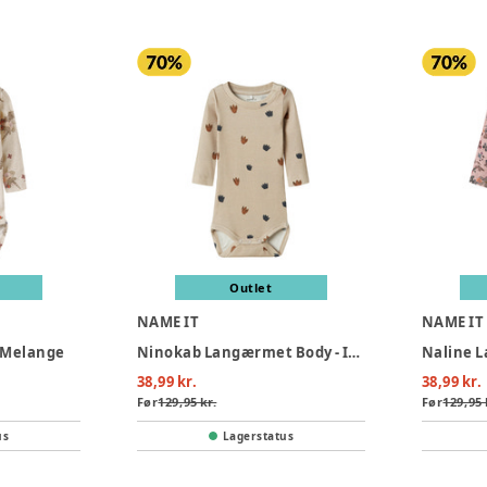
Outlet
NAME IT
NAME IT
e Melange
Ninokab Langærmet Body - Island Fossil
38,99 kr.
38,99 kr.
Før
129,95 kr.
Før
129,95 
us
Lagerstatus