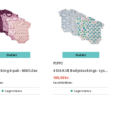
Outlet
Outlet
PIPPI
king 4-pak - 600/Lilac
4 Stk K/Æ Bodystockings - Lyseblå 700
.
100,00 kr.
kr.
Før
219,95 kr.
Lagerstatus
Lagerstatus