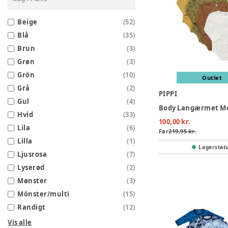
Beige
(
52
)
Blå
(
35
)
Brun
(
3
)
Grøn
(
3
)
Grön
(
10
)
Outlet
Grå
(
2
)
PIPPI
Gul
(
4
)
Hvid
(
33
)
100,00 kr.
Lila
(
6
)
Før
219,95 kr.
Lilla
(
1
)
Lagerstat
Ljusrosa
(
7
)
Lyserød
(
2
)
Mønster
(
3
)
Mönster/multi
(
15
)
Randigt
(
12
)
Vis alle