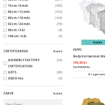
74 cm / 9 mdr.
(
185
)
80 cm / 12 mdr.
(
152
)
86 cm / 18 mdr.
(
143
)
92 cm / 24 mdr.
(
79
)
98 cm / 3 år
(
8
)
104 cm / 4 år
(
3
)
Outlet
PIPPI
CERTIFICERING
Nulstil
ASSEMBLY FACTORY
(
24
)
100,00 kr.
CERTIFICATION
Før
219,95 kr.
GOTS
(
20
)
Lagerstat
OEKO-Tex
(
4
)
FARVE
Nulstil