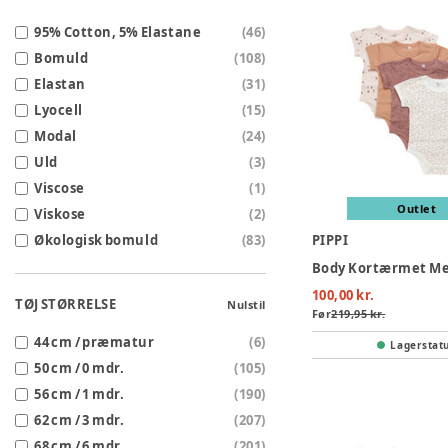
95% Cotton, 5% Elastane
(
46
)
Bomuld
(
108
)
Elastan
(
31
)
Lyocell
(
15
)
Modal
(
24
)
Uld
(
3
)
Viscose
(
1
)
Outlet
Viskose
(
2
)
Økologisk bomuld
(
83
)
PIPPI
100,00 kr.
TØJ STØRRELSE
Nulstil
Før
219,95 kr.
44 cm / præmatur
(
6
)
Lagerstat
50 cm / 0 mdr.
(
105
)
56 cm / 1 mdr.
(
190
)
62 cm / 3 mdr.
(
207
)
68 cm / 6 mdr.
(
201
)