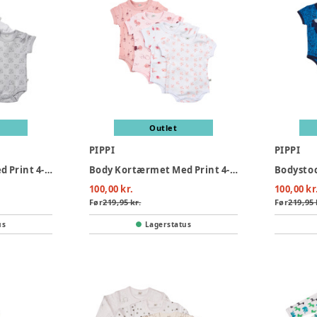
Outlet
PIPPI
PIPPI
Body Kortærmet Med Print 4-Pak - 190
Body Kortærmet Med Print 4-Pak - 501
Bodystoc
100,00 kr.
100,00 kr
Før
219,95 kr.
Før
219,95 
us
Lagerstatus