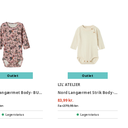
Outlet
Outlet
LIL' ATELIER
Naline Langærmet Body - BURNISHED
Nord Langærmet Strik Body - Turtledove
83,99 kr.
kr.
Før
279,95 kr.
Lagerstatus
Lagerstatus