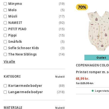
Minymo
(
19
)
Molo
(
5
)
Müsli
(
17
)
NAME IT
(
92
)
PETIT PIAO
(
15
)
Pippi
(
15
)
Småfolk
(
5
)
Sofie Schnoor Kids
(
3
)
The New Siblings
(
14
)
Outlet
Vis alle
COPENHAGEN COLO
KATEGORI
Nulstil
68,99 kr.
Før
229,95 kr.
Kortærmede bodyer
(
69
)
Lagerstat
Langærmede bodyer
(
218
)
MATERIALE
Nulstil