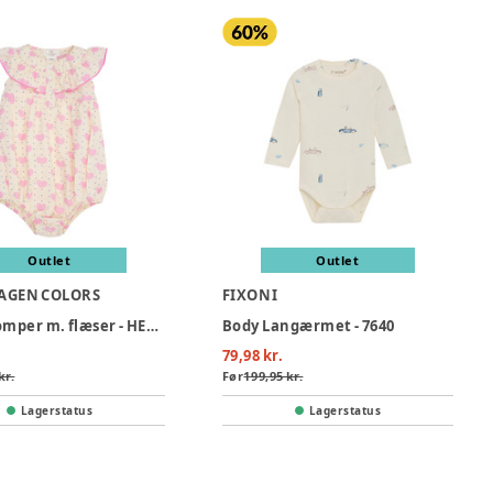
Outlet
Outlet
AGEN COLORS
FIXONI
Hjerte romper m. flæser - HEART AOP
Body Langærmet - 7640
79,98 kr.
kr.
Før
199,95 kr.
Lagerstatus
Lagerstatus