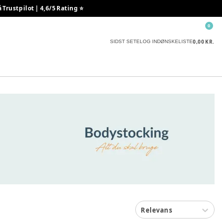
rustpilot | 4,6/5 Rating ⭐️
0
0,00 KR.
SIDST SETE
LOG IND
ØNSKELISTE
Relevans