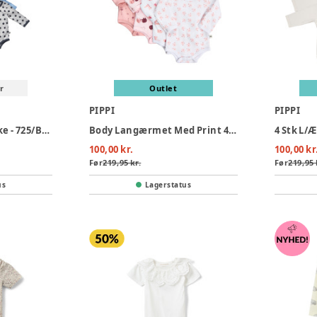
r
Outlet
PIPPI
PIPPI
Bodystocking 4 pakke - 725/Blue
Body Langærmet Med Print 4-Pak - 501
100,00 kr.
100,00 kr
Før
219,95 kr.
Før
219,95 
us
Lagerstatus