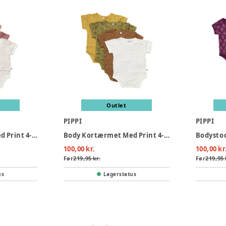
Outlet
PIPPI
PIPPI
Body Kortærmet Med Print 4-Pak - 433
Body Kortærmet Med Print 4-Pak - 384
Bodystoc
100,00 kr.
100,00 kr
Før
219,95 kr.
Før
219,95 
us
Lagerstatus