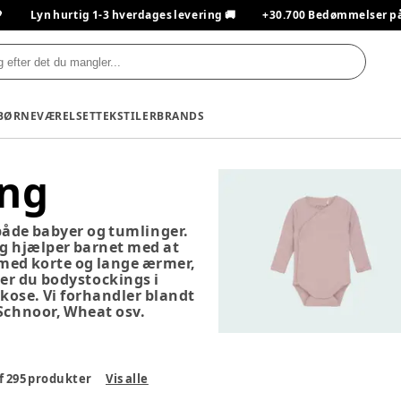

Lyn hurtig 1-3 hverdages levering 🚚
+30.700 Bedømmelser på T
BØRNEVÆRELSET
TEKSTILER
BRANDS
ing
både babyer og tumlinger.
og hjælper barnet med at
 med korte og lange ærmer,
nder du bodystockings i
kose. Vi forhandler blandt
Schnoor, Wheat osv.
f
295
produkter
Vis alle