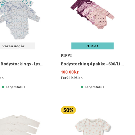
Varen udgår
Outlet
PIPPI
4 Stk L/Æ Bodystockings - Lyseblå 700
Bodystocking 4 pakke - 600/Lilac
.
100,00 kr.
kr.
Før
219,95 kr.
Lagerstatus
Lagerstatus