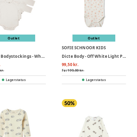
Outlet
Outlet
SOFIE SCHNOOR KIDS
4 Stk L/Æ Bodystockings - White 100
Dicte Body - Off White Light Pink
.
99,50 kr.
kr.
Før
199,00 kr.
Lagerstatus
Lagerstatus