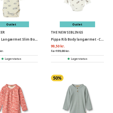
Outlet
Outlet
IER
THE NEW SIBLINGS
Layo Kim Langærmet Slim Body - TURTLEDOVE
Pippa Rib Body langærmet - Cloud dans
99,50 kr.
kr.
Før
199,00 kr.
Lagerstatus
Lagerstatus