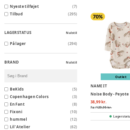
Nyeste tilføjet
(
7
)
Tilbud
(
295
)
LAGERSTATUS
Nulstil
På lager
(
294
)
BRAND
Nulstil
Outlet
NAME IT
BeKids
(
5
)
Noise Body - Peyot
Copenhagen Colors
(
3
)
38,99 kr.
En Fant
(
8
)
Før
129,95 kr.
Fixoni
(
10
)
Lagerstat
hummel
(
12
)
Lil' Atelier
(
62
)