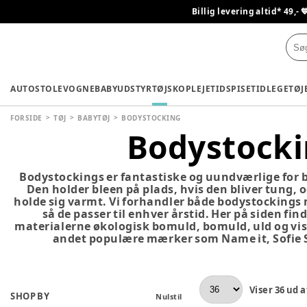
Billig levering altid* 49,- 
AUTOSTOLE
VOGNE
BABYUDSTYR
TØJ
SKO
PLEJETID
SPISETID
LEGETØJ
FORSIDE
TØJ
BABYTØJ
BODYSTOCKING
Bodystock
Bodystockings er fantastiske og uundværlige for 
Den holder bleen på plads, hvis den bliver tung, 
holde sig varmt. Vi forhandler både bodystockings
så de passer til enhver årstid. Her på siden fi
materialerne økologisk bomuld, bomuld, uld og vis
andet populære mærker som Name it, Sofie 
Viser
36
ud a
SHOP BY
Nulstil