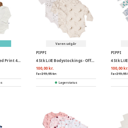
Varen udgår
PIPPI
PIPPI
Body Langærmet Med Print 4-Pak - 384
4 Stk L/Æ Bodystockings - Offwhite 200
100,00 kr.
100,00 kr
Før
219,95 kr.
Før
219,95 
us
Lagerstatus