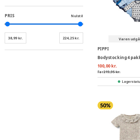
PRIS
Nulstil
38,99 kr.
224,25 kr.
Varen udgå
PIPPI
100,00 kr.
Før
219,95 kr.
Lagerstat