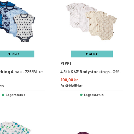
Outlet
Outlet
PIPPI
king 4-pak - 725/Blue
4 Stk K/Æ Bodystockings - Offwhite 200
.
100,00 kr.
kr.
Før
219,95 kr.
Lagerstatus
Lagerstatus