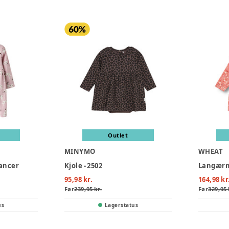
Outlet
MINYMO
WHEAT
Dancer
Kjole - 2502
Langærme
95,98 kr.
164,98 kr
Før
239,95 kr.
Før
329,95 
us
Lagerstatus