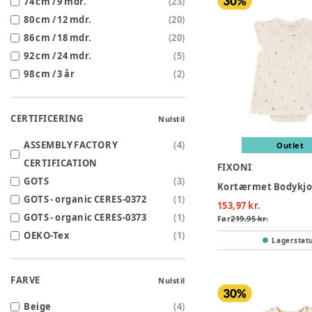
74 cm / 9 mdr.
(
23
)
80 cm / 12 mdr.
(
20
)
86 cm / 18 mdr.
(
20
)
92 cm / 24 mdr.
(
5
)
98 cm / 3 år
(
2
)
CERTIFICERING
Nulstil
ASSEMBLY FACTORY
(
4
)
Outlet
CERTIFICATION
FIXONI
GOTS
(
3
)
GOTS - organic CERES-0372
(
1
)
153,97 kr.
GOTS - organic CERES-0373
(
1
)
Før
219,95 kr.
OEKO-Tex
(
1
)
Lagerstat
FARVE
Nulstil
Beige
(
4
)