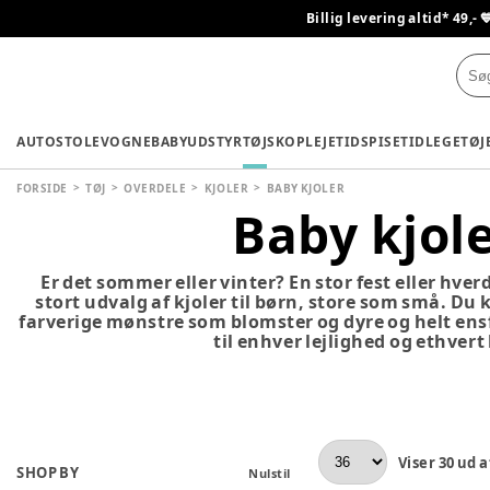
Billig levering altid* 49,- 
AUTOSTOLE
VOGNE
BABYUDSTYR
TØJ
SKO
PLEJETID
SPISETID
LEGETØJ
FORSIDE
TØJ
OVERDELE
KJOLER
BABY KJOLER
Baby kjol
Er det sommer eller vinter? En stor fest eller hver
stort udvalg af kjoler til børn, store som små. Du
farverige mønstre som blomster og dyre og helt ensf
til enhver lejlighed og ethvert
Viser
30
ud a
SHOP BY
Nulstil