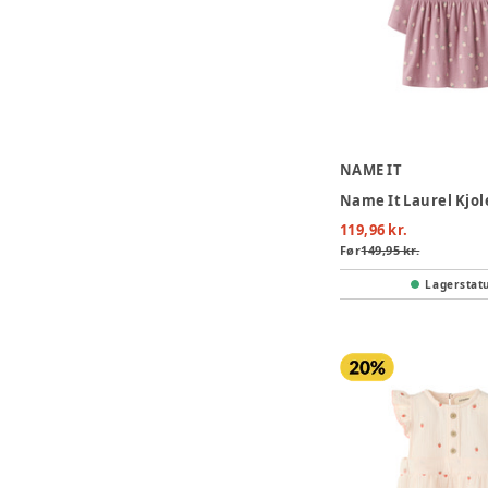
NAME IT
Name It Laurel Kjole
119,96 kr.
Før
149,95 kr.
Lagerstat