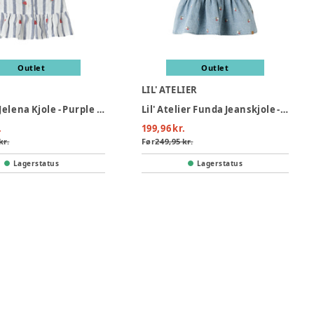
Outlet
Outlet
LIL' ATELIER
Name It Jelena Kjole - Purple Impression
Lil' Atelier Funda Jeanskjole - Medium Blue Denim
.
199,96 kr.
kr.
Før
249,95 kr.
Lagerstatus
Lagerstatus