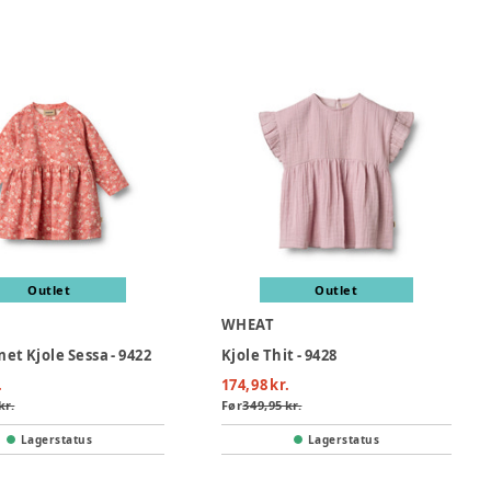
Outlet
Outlet
WHEAT
t Kjole Sessa - 9422
Kjole Thit - 9428
.
174,98 kr.
kr.
Før
349,95 kr.
Lagerstatus
Lagerstatus