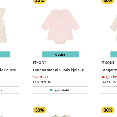
Outlet
FIXONI
FIXONI
Kortærmet Bodykjole Pointelle - Eggnog
Langærmet Rib Body kjole - Potpourri
167,97 kr.
167,97 kr
Før
239,95 kr.
Før
239,95 
us
Lagerstatus