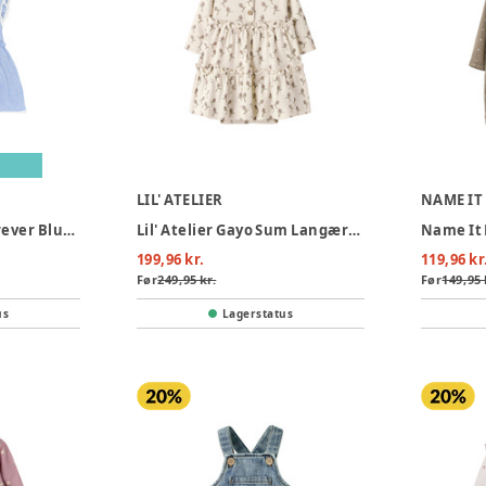
LIL' ATELIER
NAME IT
Thea Bodykjole - Forever Blue Striped
Lil' Atelier Gayo Sum Langærmet Bodykjole - Turtledove
199,96 kr.
119,96 kr
Før
249,95 kr.
Før
149,95 
us
Lagerstatus