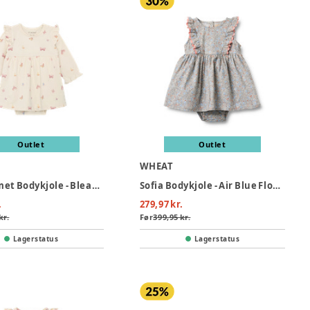
Outlet
Outlet
WHEAT
Langærmet Bodykjole - Bleached Mauve
Sofia Bodykjole - Air Blue Flowers
.
279,97 kr.
kr.
Før
399,95 kr.
Lagerstatus
Lagerstatus