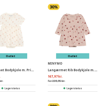
Outlet
Outlet
O
MINYMO
Kortærmet Bodykjole m. Print - Vanilla Ice
Langærmet Rib Bodykjole m. Print - Peach Whip
.
167,97 kr.
kr.
Før
239,95 kr.
Lagerstatus
Lagerstatus