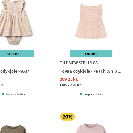
Outlet
Outlet
THE NEW SIBLINGS
odykjole - 9637
Tova Bodykjole - Peach Whip AOP
.
209,25 kr.
kr.
Før
279,00 kr.
Lagerstatus
Lagerstatus