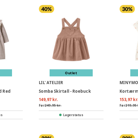
Outlet
LIL' ATELIER
MINYM
od Red
Somba Skirtall - Roebuck
149,97 kr.
153,97 kr
Før
249,95 kr.
Før
219,95 
us
Lagerstatus