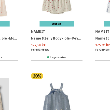
Outlet
NAME IT
NAME IT
Lil' Atelier Kamma Kjole - Morganite
Name It Jelly Bodykjole - Peyote Melange
127,96 kr.
175,96 kr
Før
159,95 kr.
Før
219,95 
us
Lagerstatus