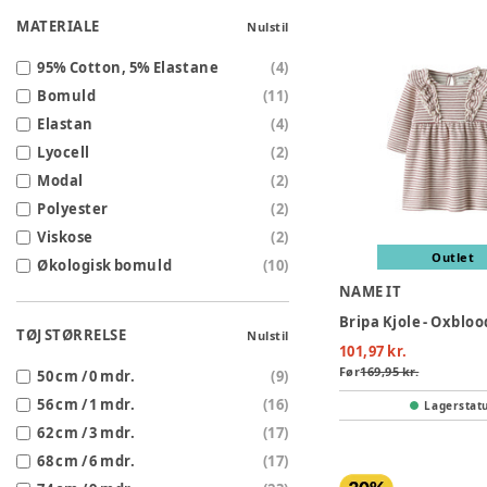
MATERIALE
Nulstil
95% Cotton, 5% Elastane
(
4
)
Bomuld
(
11
)
Elastan
(
4
)
Lyocell
(
2
)
Modal
(
2
)
Polyester
(
2
)
Viskose
(
2
)
Outlet
Økologisk bomuld
(
10
)
NAME IT
Bripa Kjole - Oxblo
TØJ STØRRELSE
Nulstil
101,97 kr.
Før
169,95 kr.
50 cm / 0 mdr.
(
9
)
56 cm / 1 mdr.
(
16
)
Lagerstat
62 cm / 3 mdr.
(
17
)
68 cm / 6 mdr.
(
17
)