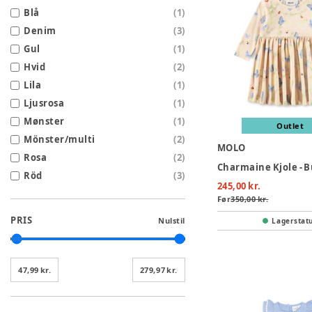
Blå
(
1
)
Denim
(
3
)
Gul
(
1
)
Hvid
(
2
)
Lila
(
1
)
Ljusrosa
(
1
)
Mønster
(
1
)
Outlet
Mönster/multi
(
2
)
MOLO
Rosa
(
2
)
Röd
(
3
)
245,00 kr.
Før
350,00 kr.
PRIS
Nulstil
Lagerstat
47,99 kr.
279,97 kr.