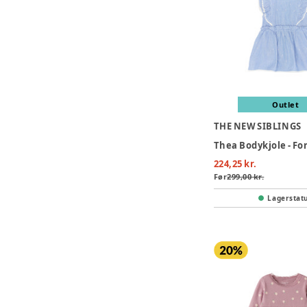
Outlet
THE NEW SIBLINGS
224,25 kr.
Før
299,00 kr.
Lagerstat