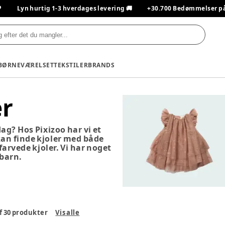

Lyn hurtig 1-3 hverdages levering 🚚
+30.700 Bedømmelser på T
BØRNEVÆRELSET
TEKSTILER
BRANDS
er
dag? Hos Pixizoo har vi et
 kan finde kjoler med både
arvede kjoler. Vi har noget
 barn.
f
30
produkter
Vis alle