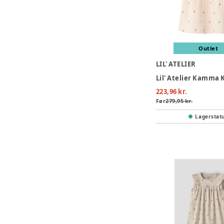
Outlet
LIL' ATELIER
223,96 kr.
Før
279,95 kr.
Lagerstat