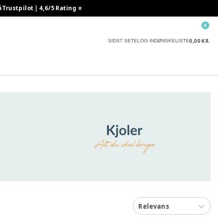
rustpilot | 4,6/5 Rating ⭐️
0
0,00 KR.
SIDST SETE
LOG IND
ØNSKELISTE
Relevans