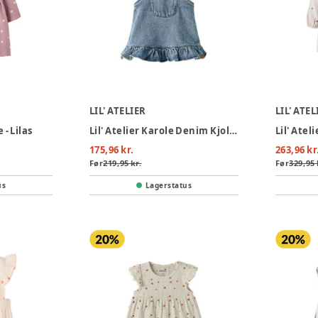
LIL' ATELIER
LIL' ATEL
 - Lilas
Lil' Atelier Karole Denim Kjole - Medium Blue Denim
175,96 kr.
263,96 kr
Før
219,95 kr.
Før
329,95 
us
Lagerstatus