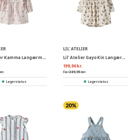
IER
LIL' ATELIER
Lil' Atelier Kamma Langærmet Body Kjole - Hushed Violet
Lil' Atelier Gayo Kin Langærmet Body Kjole - Turtledove
.
199,96 kr.
kr.
Før
249,95 kr.
Lagerstatus
Lagerstatus