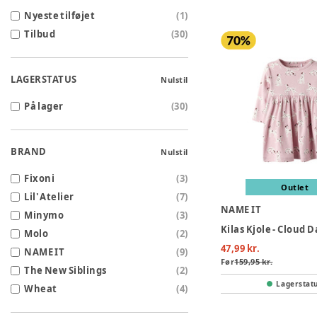
Nyeste tilføjet
(
1
)
Tilbud
(
30
)
LAGERSTATUS
Nulstil
På lager
(
30
)
BRAND
Nulstil
Fixoni
(
3
)
Outlet
Lil' Atelier
(
7
)
NAME IT
Minymo
(
3
)
Kilas Kjole - Cloud 
Molo
(
2
)
47,99 kr.
NAME IT
(
9
)
Før
159,95 kr.
The New Siblings
(
2
)
Lagerstat
Wheat
(
4
)