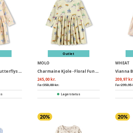
Outlet
MOLO
WHEAT
Charmaine Kjole - Butterflys Cloud
Charmaine Kjole - Floral Fun Baby
Vianna B
245,00 kr.
209,97 kr
Før
350,00 kr.
Før
299,95 
us
Lagerstatus