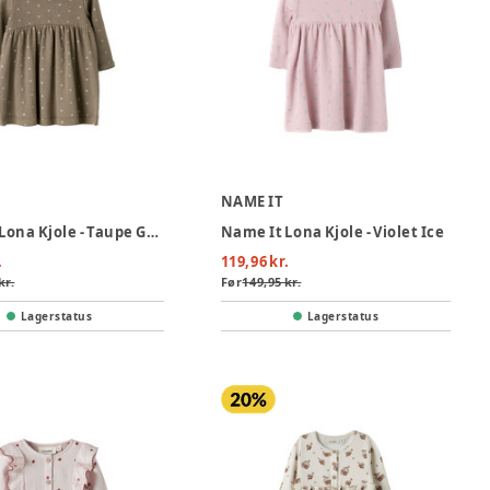
NAME IT
Name It Lona Kjole - Taupe Gray
Name It Lona Kjole - Violet Ice
.
119,96 kr.
kr.
Før
149,95 kr.
Lagerstatus
Lagerstatus