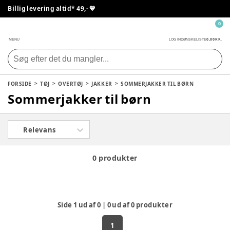
Billig levering altid* 49,- 💙
0
0,00 KR.
MENU
LOG IND
ØNSKELISTE
FORSIDE
TØJ
OVERTØJ
JAKKER
SOMMERJAKKER TIL BØRN
Sommerjakker til børn
Relevans
0 produkter
Side
1
ud af
0
|
0
ud af
0
produkter
1