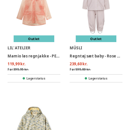
Outlet
Outlet
LIL' ATELIER
MÜSLI
Mamio løs regnjakke - PEACH WHIP
Regntøj sæt baby - Rose moon
119,99 kr.
239,60 kr.
Før
399,95 kr.
Før
599,00 kr.
Lagerstatus
Lagerstatus