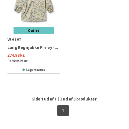
Outlet
WHEAT
Lang Regnjakke Finley - 9520
274,98 kr.
Før
549,95 kr.
Lagerstatus
Side
1
ud af
1
|
3
ud af
3
produkter
1