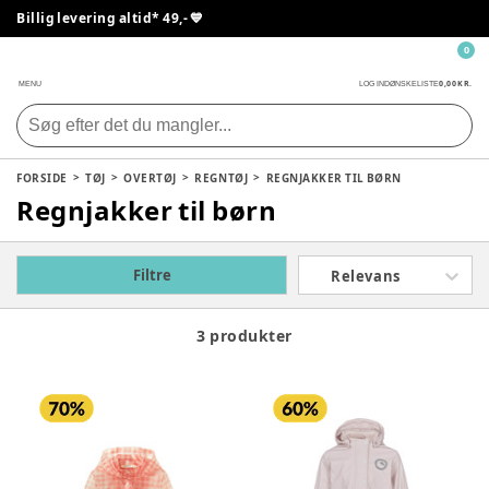
Billig levering altid* 49,- 💙
0
0,00 KR.
MENU
LOG IND
ØNSKELISTE
FORSIDE
TØJ
OVERTØJ
REGNTØJ
REGNJAKKER TIL BØRN
Regnjakker til børn
Filtre
Relevans
3 produkter