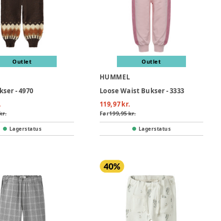
Outlet
Outlet
HUMMEL
kser - 4970
Loose Waist Bukser - 3333
.
119,97 kr.
kr.
Før
199,95 kr.
Lagerstatus
Lagerstatus