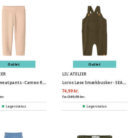
Outlet
Outlet
IER
LIL' ATELIER
Noella Sweatpants - Cameo Rose
Loros Løse Smækbusker - SEA TURTLE
74,99 kr.
kr.
Før
249,95 kr.
Lagerstatus
Lagerstatus