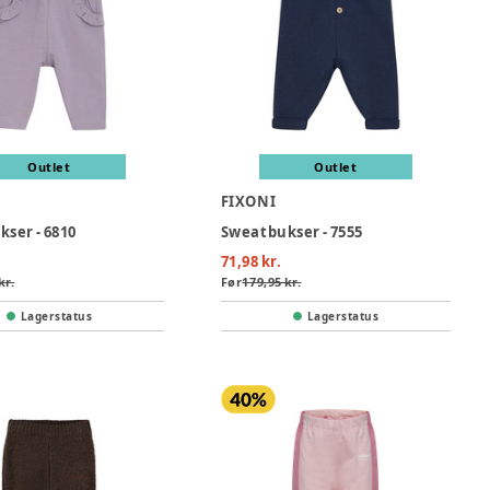
Outlet
Outlet
FIXONI
ser - 6810
Sweatbukser - 7555
71,98 kr.
kr.
Før
179,95 kr.
Lagerstatus
Lagerstatus