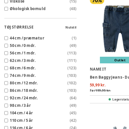
Viskose
(
15
)
Økologisk bomuld
(
48
)
TØJ STØRRELSE
Nulstil
44 cm / præmatur
(
1
)
50 cm / 0 mdr.
(
49
)
56 cm / 1 mdr.
(
113
)
62 cm / 3 mdr.
(
111
)
Outlet
68 cm / 6 mdr.
(
123
)
NAME IT
74 cm / 9 mdr.
(
103
)
Ben Baggy Jeans - 
80 cm / 12 mdr.
(
102
)
59,99 kr.
86 cm / 18 mdr.
(
103
)
Før
199,95 kr.
92 cm / 24 mdr.
(
64
)
Lagerstat
98 cm / 3 år
(
49
)
104 cm / 4 år
(
45
)
110 cm / 5 år
(
42
)
116 cm / 6 år
(
24
)