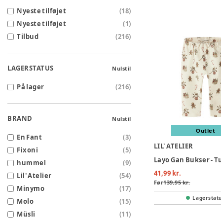
Nyeste tilføjet
(
18
)
Nyeste tilføjet
(
1
)
Tilbud
(
216
)
LAGERSTATUS
Nulstil
På lager
(
216
)
BRAND
Nulstil
Outlet
En Fant
(
3
)
LIL' ATELIER
Fixoni
(
5
)
Layo Gan Bukser - T
hummel
(
9
)
41,99 kr.
Lil' Atelier
(
54
)
Før
139,95 kr.
Minymo
(
17
)
Lagerstat
Molo
(
15
)
Müsli
(
11
)