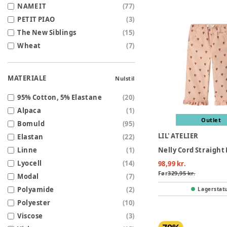
NAME IT
(
77
)
PETIT PIAO
(
3
)
The New Siblings
(
15
)
Wheat
(
7
)
MATERIALE
Nulstil
95% Cotton, 5% Elastane
(
20
)
Alpaca
(
1
)
Outlet
Bomuld
(
95
)
LIL' ATELIER
Elastan
(
22
)
Linne
(
1
)
Lyocell
(
14
)
98,99 kr.
Før
329,95 kr.
Modal
(
7
)
Polyamide
(
2
)
Lagerstat
Polyester
(
10
)
Viscose
(
3
)