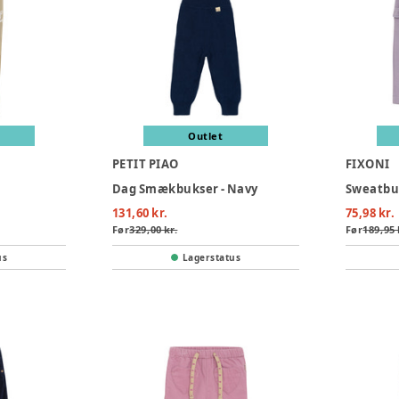
Outlet
PETIT PIAO
FIXONI
Dag Smækbukser - Navy
Sweatbuk
131,60 kr.
75,98 kr.
Før
329,00 kr.
Før
189,95 
us
Lagerstatus