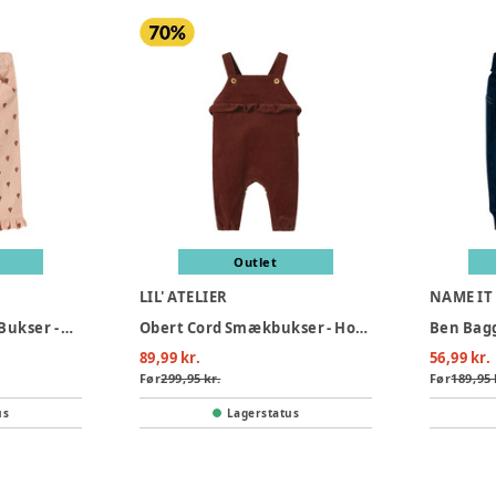
Outlet
LIL' ATELIER
NAME IT
Nelly Cord Straight Bukser - Cameo Rose
Obert Cord Smækbukser - Hot Chocolate
89,99 kr.
56,99 kr.
Før
299,95 kr.
Før
189,95 
us
Lagerstatus