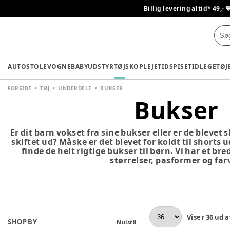
Billig levering altid* 49,- 
AUTOSTOLE
VOGNE
BABYUDSTYR
TØJ
SKO
PLEJETID
SPISETID
LEGETØJ
FORSIDE
TØJ
UNDERDELE
BUKSER
Bukser
Er dit barn vokset fra sine bukser eller er de blevet s
skiftet ud? Måske er det blevet for koldt til shorts 
finde de helt rigtige bukser til børn. Vi har et bre
størrelser, pasformer og far
Viser
36
ud a
SHOP BY
Nulstil