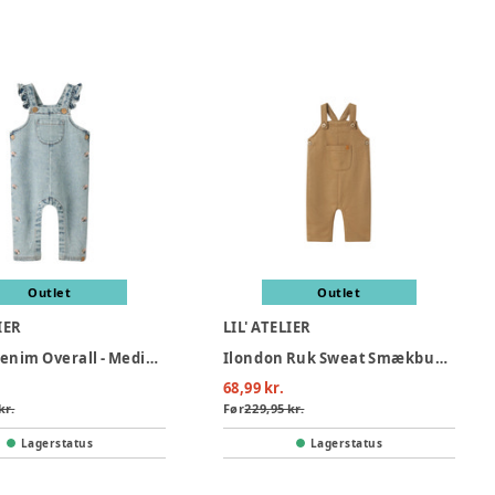
Outlet
Outlet
IER
LIL' ATELIER
Darlee Denim Overall - Medium Blue Denim
Ilondon Ruk Sweat Smækbukser - Sepia Tint
68,99 kr.
kr.
Før
229,95 kr.
Lagerstatus
Lagerstatus