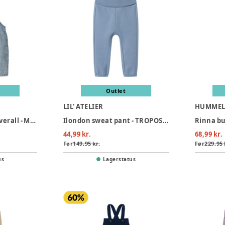
Outlet
LIL' ATELIER
HUMME
Funda dnm shorts overall - MEDIUMBLUE
Ilondon sweat pant - TROPOSPHER
Rinna bu
44,99 kr.
68,99 kr.
Før
149,95 kr.
Før
229,95 
us
Lagerstatus