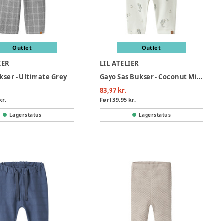
Outlet
Outlet
IER
LIL' ATELIER
ukser - Ultimate Grey
Gayo Sas Bukser - Coconut Milk
.
83,97 kr.
kr.
Før
139,95 kr.
Lagerstatus
Lagerstatus