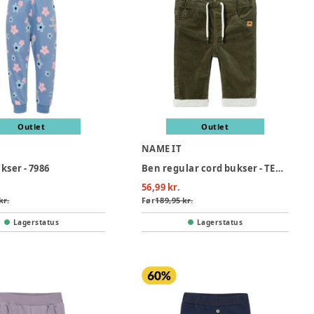
Outlet
Outlet
L
NAME IT
kser - 7986
Ben regular cord bukser - TEA LEAF
56,99 kr.
kr.
Før
189,95 kr.
Lagerstatus
Lagerstatus