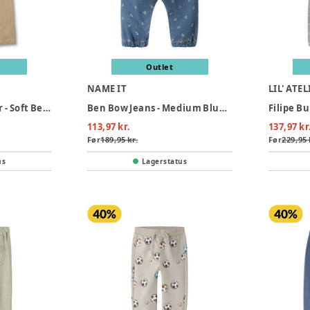
Outlet
NAME IT
LIL' ATEL
Wheat Sasha Bukser - Soft Beige
Ben Bow Jeans - Medium Blue Denim
Filipe B
113,97 kr.
137,97 kr
Før
189,95 kr.
Før
229,95 
us
Lagerstatus