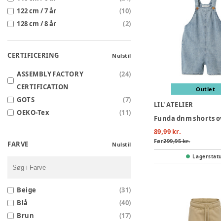
122 cm / 7 år
(
10
)
128 cm / 8 år
(
2
)
CERTIFICERING
Nulstil
ASSEMBLY FACTORY
(
24
)
CERTIFICATION
Outlet
GOTS
(
7
)
LIL' ATELIER
OEKO-Tex
(
11
)
89,99 kr.
Før
299,95 kr.
FARVE
Nulstil
Lagerstat
Beige
(
31
)
Blå
(
40
)
Brun
(
17
)