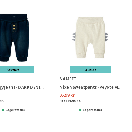
Outlet
Outlet
NAME IT
Ben Baggy Jeans - DARK DENIM
Nixen Sweatpants - Peyote Melange
35,99 kr.
kr.
Før
119,95 kr.
Lagerstatus
Lagerstatus