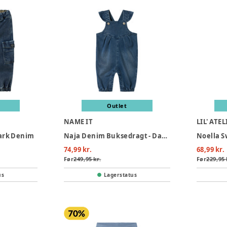
Outlet
NAME IT
LIL' ATEL
Dark Denim
Naja Denim Buksedragt - Dark Denim
74,99 kr.
68,99 kr.
Før
249,95 kr.
Før
229,95 
us
Lagerstatus