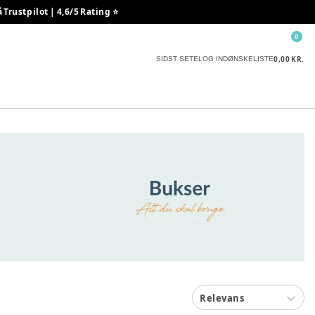
rustpilot | 4,6/5 Rating ⭐️
0
0,00 KR.
SIDST SETE
LOG IND
ØNSKELISTE
Relevans