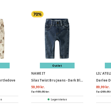
Outlet
NAME IT
LIL' ATEL
urtledove
Silas Twist Bru Jeans - Dark Blue Denim
59,99 kr.
89,99 kr.
Før
199,95 kr.
Før
299,95 
us
Lagerstatus