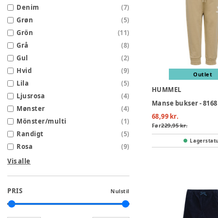
Denim
(
7
)
Grøn
(
5
)
Grön
(
11
)
Grå
(
8
)
Gul
(
2
)
Hvid
(
9
)
Outlet
Lila
(
5
)
HUMMEL
Ljusrosa
(
4
)
Manse bukser - 8168
Mønster
(
4
)
68,99 kr.
Mönster/multi
(
1
)
Før
229,95 kr.
Randigt
(
5
)
Lagerstat
Rosa
(
9
)
Vis alle
PRIS
Nulstil