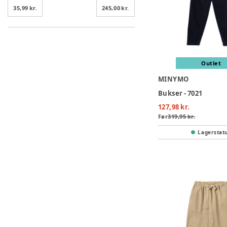
35,99 kr.
245,00 kr.
Outlet
MINYMO
Bukser - 7021
127,98 kr.
Før
319,95 kr.
Lagerstat