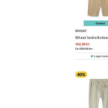
Outlet
WHEAT
164,98 kr.
Før
329,95 kr.
Lagerstat