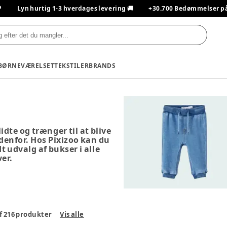

Lyn hurtig 1-3 hverdages levering 🚚
+30.700 Bedømmelser på T
BØRNEVÆRELSET
TEKSTILER
BRANDS
lidte og trænger til at blive
udenfor. Hos Pixizoo kan du
dt udvalg af bukser i alle
ver.
f
216
produkter
Vis alle