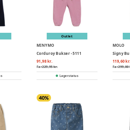
Outlet
MINYMO
MOLO
Corduroy Bukser - 5111
Signy Bu
91,98 kr.
119,60 kr
Før
229,95 kr.
Før
299,00 
us
Lagerstatus