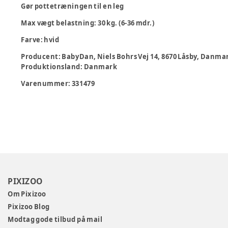
Gør pottetræningen til en leg
Max vægt belastning: 30 kg. (6-36 mdr.)
Farve: hvid
Producent
:
BabyDan, Niels Bohrs Vej 14, 8670 Låsby, Danm
Produktionsland
:
Danmark
Varenummer:
331479
PIXIZOO
Om Pixizoo
Pixizoo Blog
Modtag gode tilbud på mail