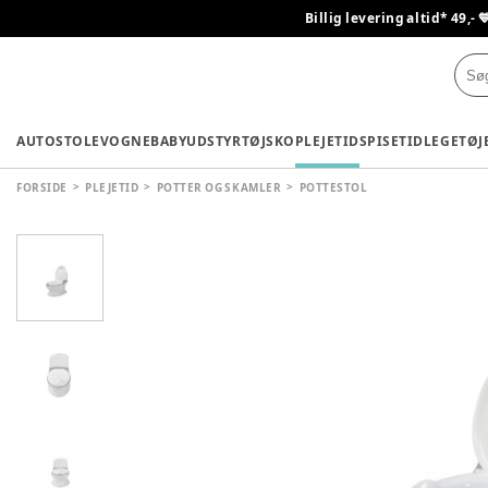
Billig levering altid* 49,- 
AUTOSTOLE
VOGNE
BABYUDSTYR
TØJ
SKO
PLEJETID
SPISETID
LEGETØJ
FORSIDE
PLEJETID
POTTER OG SKAMLER
POTTESTOL