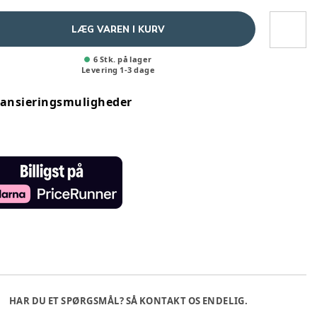
LÆG VAREN I KURV
6 Stk. på lager
Levering
1
-
3
dage
nansieringsmuligheder
HAR DU ET SPØRGSMÅL? SÅ KONTAKT OS ENDELIG.