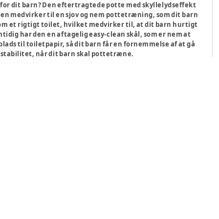
g for dit barn? Den eftertragtede potte med skyllelydseffekt
 Den medvirker til en sjov og nem pottetræning, som dit barn
 et rigtigt toilet, hvilket medvirker til, at dit barn hurtigt
amtidig har den en aftagelig easy-clean skål, som er nem at
ads til toiletpapir, så dit barn får en fornemmelse af at gå
 stabilitet, når dit barn skal pottetræne.