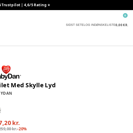
rustpilot | 4,6/5 Rating ⭐️
0
0,00 KR.
SIDST SETE
LOG IND
ØNSKELISTE
ilet Med Skylle Lyd
BYDAN
7,20 kr.
259,00 kr.
-
20
%