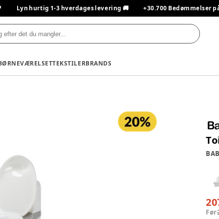

Lyn hurtig 1-3 hverdages levering 🚚
+30.700 Bedømmelser på T
BØRNEVÆRELSET
TEKSTILER
BRANDS
To
BA
20
Før