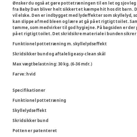
Ønsker du også at gøre pottetræningen til en let og sjov le
fra Baby Dan bliver helt sikkert et kæmpe hit hos dit barn.
vil elske. Den er indbygget med lydeffekter som skyllelyd, som
kan slippe af med bleen og lære at gå på et rigtigt toilet. S
tømme, som medvirker til god hygiejne. På bagsiden er der pl
på et rigtigt toilet. Det skridsikre materiale i bunden sikrer
Funktionel pottetræning m. skyllelydseffekt
Skridsikker bund og aftalelig easy-clean skål
Max vægtbelastning: 30 kg. (6-36 mdr.)
Farve: hvid
Specifikationer
Funktionel pottetræning
Skyllelydseffekt
Skridsikker bund
Potten er patenteret