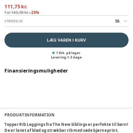
111,75 kr.
Før
149,00 kr.
-
25
%
56
STØRRELSE
LÆG VAREN I KURV
1 Stk. på lager
Levering
1
-
3
dage
Finansieringsmuligheder
PRODUKTINFORMATION
Topper Rib Leggings fra The New Siblings er perfekte til børn!
De er lavet af blød og strækbar rib med søde bjørneprint.