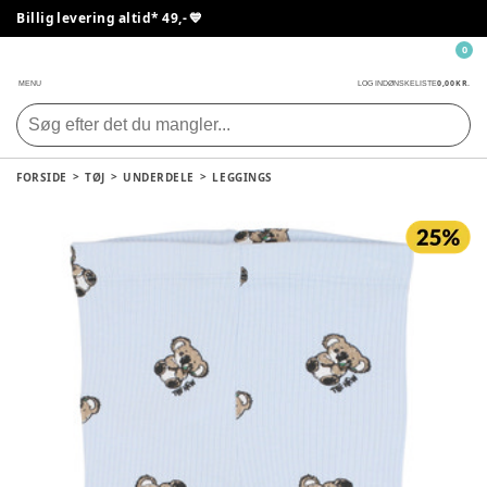
Billig levering altid* 49,- 💙
0
0,00 KR.
MENU
LOG IND
ØNSKELISTE
FORSIDE
TØJ
UNDERDELE
LEGGINGS