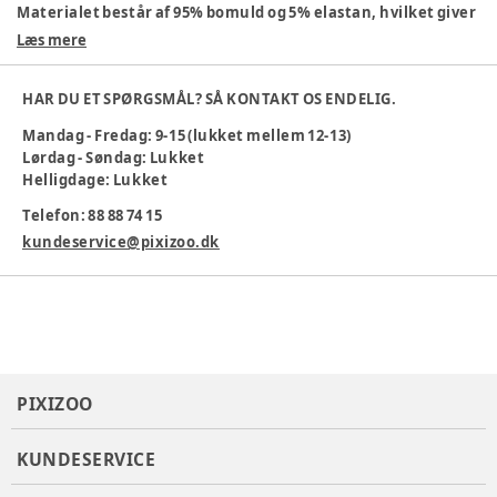
Materialet består af 95% bomuld og 5% elastan, hvilket giver
god komfort og bevægelsesfrihed.
Læs mere
95% bomuld, 5% elastan
Blødt og behageligt materiale
HAR DU ET SPØRGSMÅL? SÅ KONTAKT OS ENDELIG.
Elastisk pasform
Mandag - Fredag: 9-15 (lukket mellem 12-13)
Sjovt print
Lørdag - Søndag: Lukket
Maskinvaskbar 30 °C
Helligdage: Lukket
Ideelle til leg og hverdag – et hyggeligt valg til garderoben!
Telefon: 88 88 74 15
Farve
:
Blå
kundeservice@pixizoo.dk
Materiale
:
95% Cotton, 5% Elastane
Produktionsland
:
Indien
Tøj størrelse
:
56 cm / 1 mdr.
Varenummer:
383377
PIXIZOO
KUNDESERVICE