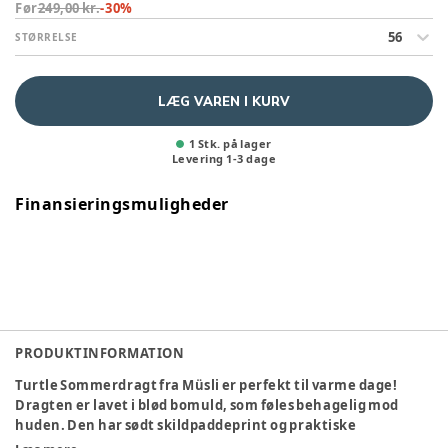
Før
249,00 kr.
-
30
%
56
STØRRELSE
LÆG VAREN I KURV
1 Stk. på lager
Levering
1
-
3
dage
Finansieringsmuligheder
PRODUKTINFORMATION
Turtle Sommerdragt fra Müsli er perfekt til varme dage!
Dragten er lavet i blød bomuld, som føles behagelig mod
huden. Den har sødt skildpaddeprint og praktiske
trykknapper, så den er nem at tage af og på.