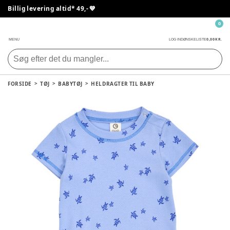
Billig levering altid* 49,- 💙
0
0,00 KR.
MENU
LOG IND
ØNSKELISTE
FORSIDE
TØJ
BABYTØJ
HELDRAGTER TIL BABY