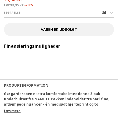
Før
99,95 kr.
-
20
%
86
STØRRELSE
VAREN ER UDSOLGT
Finansieringsmuligheder
PRODUKTINFORMATION
Gør garderoben ekstra komfortabel med denne 3-pak
underbukser fra NAME IT. Pakken indeholder tre par i fine,
afdæmpede nuancer – én med sødt hjerteprint og to
ensfarvede i blå og rosa. Underbukserne har en blød, elastisk
Læs mere
talje, der sikrer en behagelig pasform hele dagen, og det