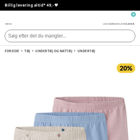
Billig levering altid* 49,- 💙
0
0,00 KR.
MENU
LOG IND
ØNSKELISTE
FORSIDE
TØJ
UNDERTØJ OG NATTØJ
UNDERTØJ