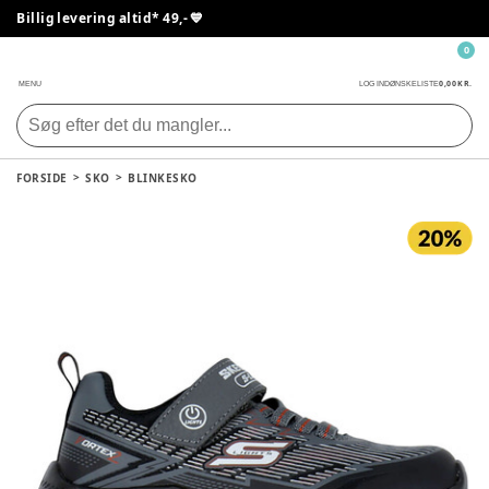
Billig levering altid* 49,- 💙
0
0,00 KR.
MENU
LOG IND
ØNSKELISTE
FORSIDE
SKO
BLINKESKO