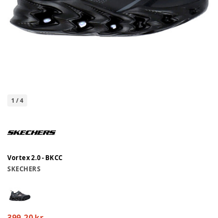
1
/
4
Vortex 2.0 - BKCC
SKECHERS
399,20 kr.