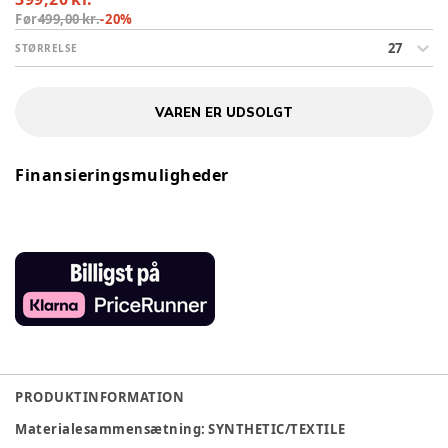
Før
499,00 kr.
-
20
%
27
STØRRELSE
VAREN ER UDSOLGT
Finansieringsmuligheder
PRODUKTINFORMATION
Materialesammensætning
:
SYNTHETIC/TEXTILE